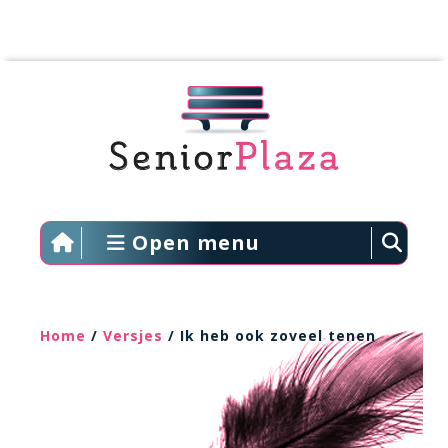
Open menu
Home
/
Versjes
/ Ik heb ook zoveel tenen