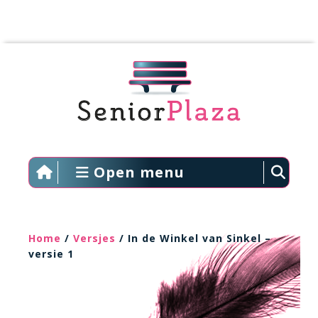
Open menu
Home
/
Versjes
/ In de Winkel van Sinkel –
versie 1