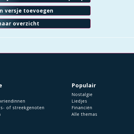
en versje toevoegen
naar overzicht
e
Populair
Nostalgie
 vriendinnen
Liedjes
ts- of streekgenoten
Financiën
n
Alle themas