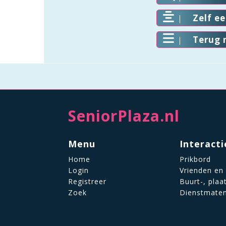
Zelf e
Terug 
SeniorPlaza.nl
Menu
Interacti
Home
Prikbord
Login
Vrienden en
Registreer
Buurt-, plaa
Zoek
Dienstmate