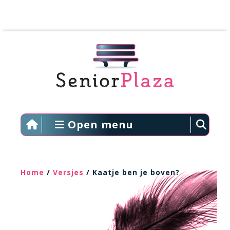
Open menu
Home
/
Versjes
/ Kaatje ben je boven?