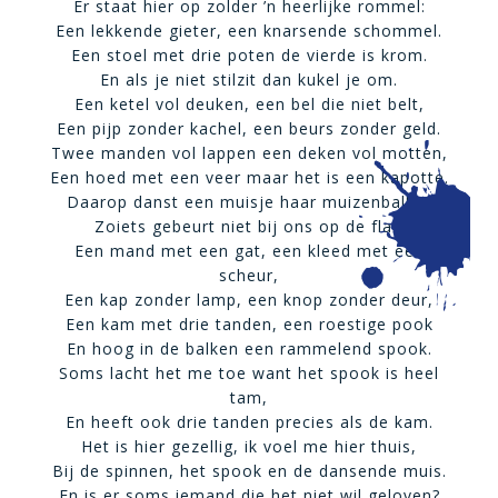
Er staat hier op zolder ’n heerlijke rommel:
Een lekkende gieter, een knarsende schommel.
Een stoel met drie poten de vierde is krom.
En als je niet stilzit dan kukel je om.
Een ketel vol deuken, een bel die niet belt,
Een pijp zonder kachel, een beurs zonder geld.
Twee manden vol lappen een deken vol motten,
Een hoed met een veer maar het is een kapotte.
Daarop danst een muisje haar muizenballet.
Zoiets gebeurt niet bij ons op de flat.
Een mand met een gat, een kleed met een
scheur,
Een kap zonder lamp, een knop zonder deur,
Een kam met drie tanden, een roestige pook
En hoog in de balken een rammelend spook.
Soms lacht het me toe want het spook is heel
tam,
En heeft ook drie tanden precies als de kam.
Het is hier gezellig, ik voel me hier thuis,
Bij de spinnen, het spook en de dansende muis.
En is er soms iemand die het niet wil geloven?