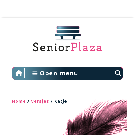
Open menu
Home
/
Versjes
/ Katje