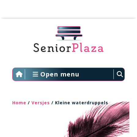
Open menu
Home
/
Versjes
/ Kleine waterdruppels