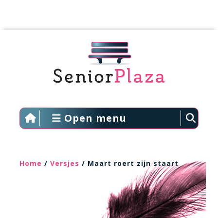
Open menu
Home
/
Versjes
/ Maart roert zijn staart