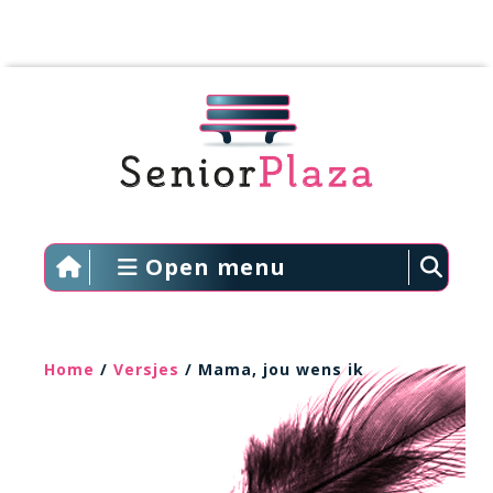
Open menu
Home
/
Versjes
/ Mama, jou wens ik