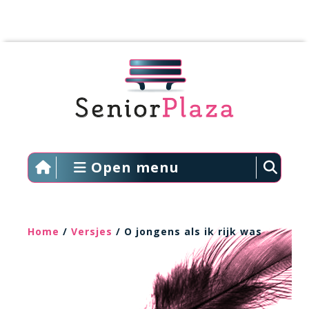
Open menu
Home
/
Versjes
/ O jongens als ik rijk was