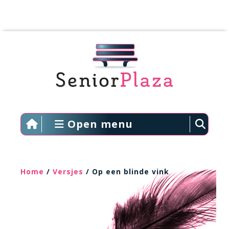
Open menu
Home
/
Versjes
/ Op een blinde vink