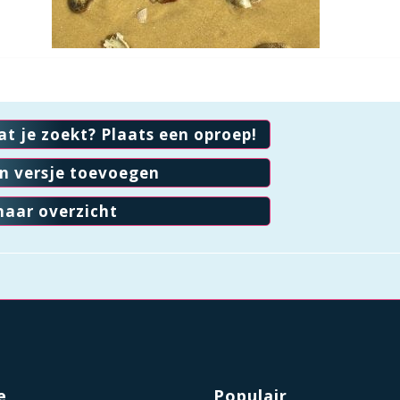
at je zoekt? Plaats een oproep!
en versje toevoegen
naar overzicht
e
Populair