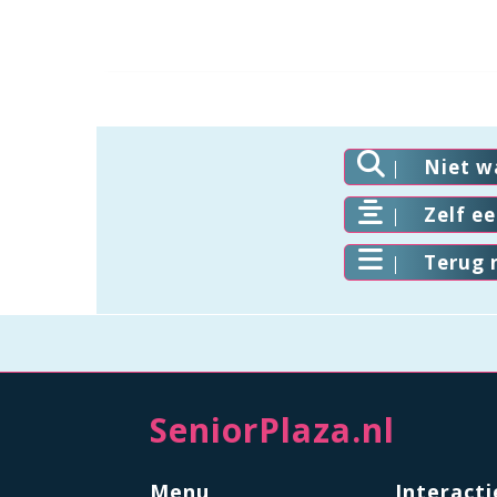
Niet w
Zelf e
Terug 
SeniorPlaza.nl
Menu
Interacti