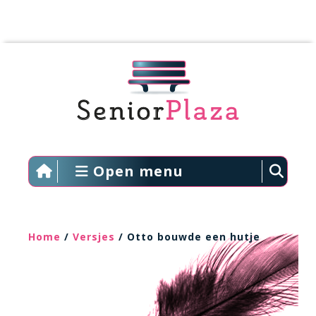
Open menu
Home
/
Versjes
/ Otto bouwde een hutje