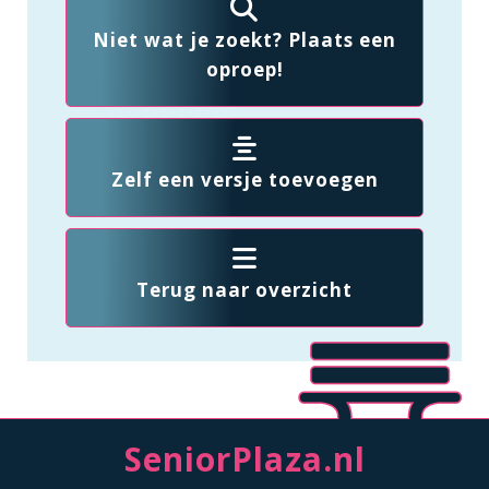
Niet wat je zoekt? Plaats een
oproep!
Zelf een versje toevoegen
Terug naar overzicht
SeniorPlaza.nl