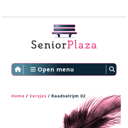
Open menu
Home
/
Versjes
/ Raadselrijm 02