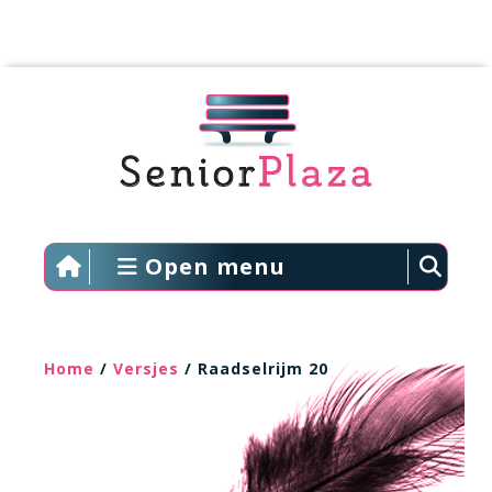
Open menu
Home
/
Versjes
/ Raadselrijm 20