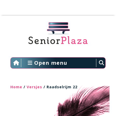
Open menu
Home
/
Versjes
/ Raadselrijm 22