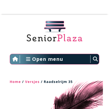
Open menu
Home
/
Versjes
/ Raadselrijm 35