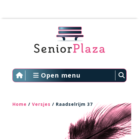
Open menu
Home
/
Versjes
/ Raadselrijm 37