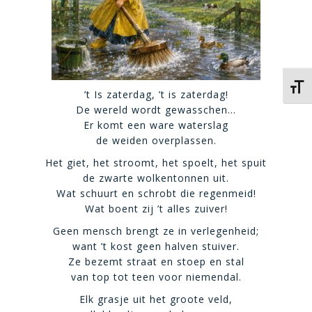
Kies 
’t Is zaterdag, ’t is zaterdag!
De wereld wordt gewasschen…
Er komt een ware waterslag
de weiden overplassen.
Het giet, het stroomt, het spoelt, het spuit
de zwarte wolkentonnen uit.
Wat schuurt en schrobt die regenmeid!
Wat boent zij ’t alles zuiver!
Geen mensch brengt ze in verlegenheid;
want ’t kost geen halven stuiver.
Ze bezemt straat en stoep en stal
van top tot teen voor niemendal.
Elk grasje uit het groote veld,