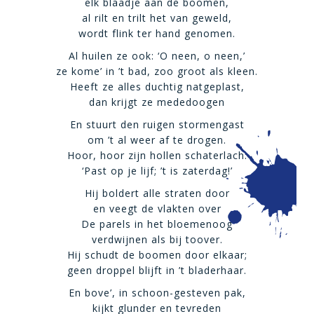
elk blaadje aan de boomen,
al rilt en trilt het van geweld,
wordt flink ter hand genomen.
Al huilen ze ook: ‘O neen, o neen,’
ze kome’ in ’t bad, zoo groot als kleen.
Heeft ze alles duchtig natgeplast,
dan krijgt ze mededoogen
En stuurt den ruigen stormengast
om ’t al weer af te drogen.
Hoor, hoor zijn hollen schaterlach:
‘Past op je lijf; ’t is zaterdag!’
Hij boldert alle straten door
en veegt de vlakten over
De parels in het bloemenoog
verdwijnen als bij toover.
Hij schudt de boomen door elkaar;
geen droppel blijft in ’t bladerhaar.
En bove’, in schoon-gesteven pak,
kijkt glunder en tevreden