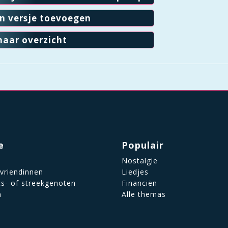
en versje toevoegen
naar overzicht
e
Populair
Nostalgie
 vriendinnen
Liedjes
ts- of streekgenoten
Financiën
n
Alle themas