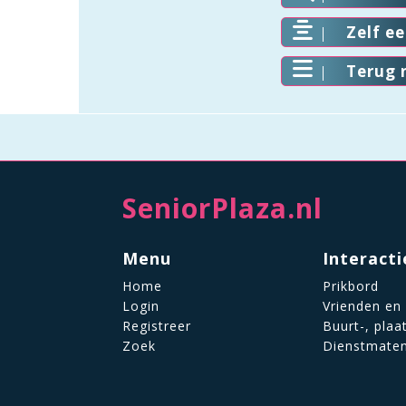
Zelf e
Terug 
SeniorPlaza.nl
Menu
Interacti
Home
Prikbord
Login
Vrienden en
Registreer
Buurt-, plaa
Zoek
Dienstmate