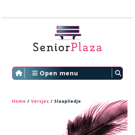
Open menu
Home
/
Versjes
/ Slaapliedje