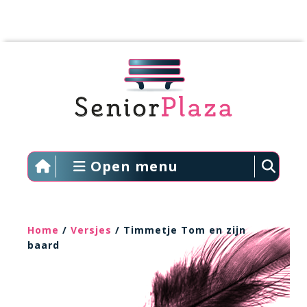
Open menu
Home
/
Versjes
/ Timmetje Tom en zijn
baard