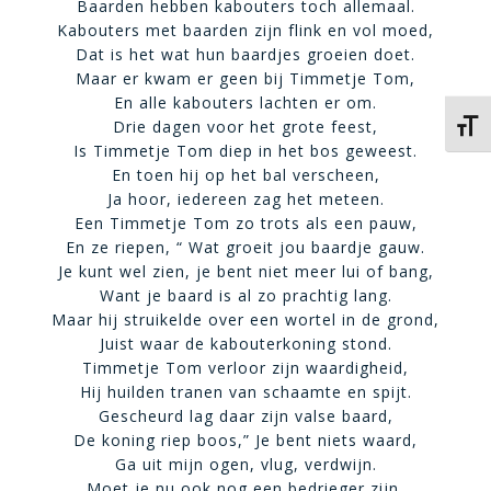
Baarden hebben kabouters toch allemaal.
Kabouters met baarden zijn flink en vol moed,
Dat is het wat hun baardjes groeien doet.
Maar er kwam er geen bij Timmetje Tom,
En alle kabouters lachten er om.
Drie dagen voor het grote feest,
Kies 
Is Timmetje Tom diep in het bos geweest.
En toen hij op het bal verscheen,
Ja hoor, iedereen zag het meteen.
Een Timmetje Tom zo trots als een pauw,
En ze riepen, “ Wat groeit jou baardje gauw.
Je kunt wel zien, je bent niet meer lui of bang,
Want je baard is al zo prachtig lang.
Maar hij struikelde over een wortel in de grond,
Juist waar de kabouterkoning stond.
Timmetje Tom verloor zijn waardigheid,
Hij huilden tranen van schaamte en spijt.
Gescheurd lag daar zijn valse baard,
De koning riep boos,” Je bent niets waard,
Ga uit mijn ogen, vlug, verdwijn.
Moet je nu ook nog een bedrieger zijn,