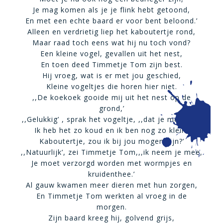
Je mag komen als je je flink hebt getoond,
En met een echte baard er voor bent beloond.’
Alleen en verdrietig liep het kaboutertje rond,
Maar raad toch eens wat hij nu toch vond?
Een kleine vogel, gevallen uit het nest,
En toen deed Timmetje Tom zijn best.
Hij vroeg, wat is er met jou geschied,
Kleine vogeltjes die horen hier niet.
,,De koekoek gooide mij uit het nest op de
grond,’
,,Gelukkig’ , sprak het vogeltje, ,,dat je me vond,
Ik heb het zo koud en ik ben nog zo klein,
Kaboutertje, zou ik bij jou mogen zijn?’
,,Natuurlijk’, zei Timmetje Tom,,,ik neem je mee,
Je moet verzorgd worden met wormpjes en
kruidenthee.’
Al gauw kwamen meer dieren met hun zorgen,
En Timmetje Tom werkten al vroeg in de
morgen.
Zijn baard kreeg hij, golvend grijs,