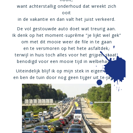
want achterstallig onderhoud dat wreekt zich
ooit
in de vakantie en dan valt het juist verkeerd.
De vol gestouwde auto doet wat treurig aan.
Ik denk op het moment-suprême “je lijkt wel gek”
om met dit mooie weer de file in te gaan
en te versmoren op het hete asfaltdek,
terwijl in huis toch alles voor het grijpen staat,
benodigd voor een mooie tijd in welbehagen.
Uiteindelijk blijf ik op mijn stek in eigen straat
en ben de tuin door nog geen tijger uit te jagen.