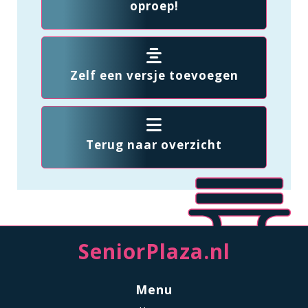
oproep!
Zelf een versje toevoegen
Terug naar overzicht
SeniorPlaza.nl
Menu