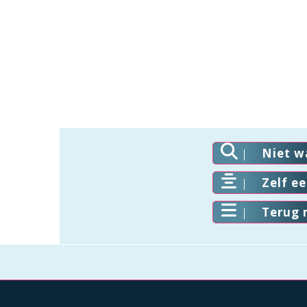
Niet w
Zelf e
Terug 