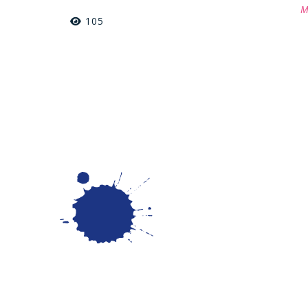
M
105