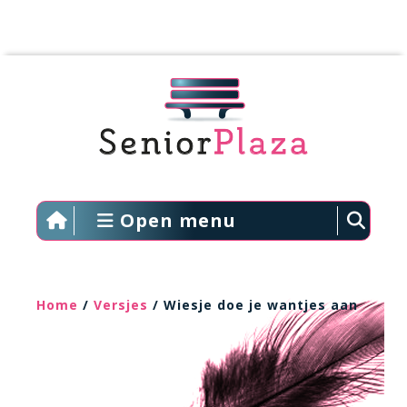
Open menu
Home
/
Versjes
/ Wiesje doe je wantjes aan