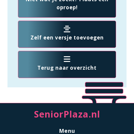
oproep!
Zelf een versje toevoegen
Terug naar overzicht
SeniorPlaza.nl
Menu