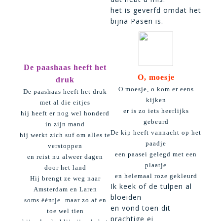
het is geverfd omdat het
bijna Pasen is.
De paashaas heeft het
O, moesje
druk
O moesje, o kom er eens
De paashaas heeft het druk
kijken
met al die eitjes
er is zo iets heerlijks
hij heeft er nog wel honderd
gebeurd
in zijn mand
De kip heeft vannacht op het
hij werkt zich suf om alles te
paadje
verstoppen
een paasei gelegd met een
en reist nu alweer dagen
plaatje
door het land
en helemaal roze gekleurd
Hij brengt ze weg naar
Ik keek of de tulpen al
Amsterdam en Laren
bloeiden
soms ééntje  maar zo af en
en vond toen dit
toe wel tien
prachtige ei