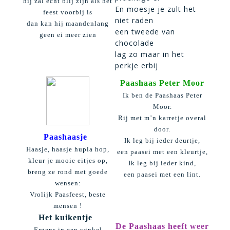
hij zal echt blij zijn als het
En moesje je zult het
feest voorbij is
niet raden
dan kan hij maandenlang
een tweede van
geen ei meer zien
chocolade
lag zo maar in het
perkje erbij
Paashaas Peter Moor
Ik ben de Paashaas Peter
Moor.
Rij met m’n karretje overal
door.
Paashaasje
Ik leg bij ieder deurtje,
Haasje, haasje hupla hop,
een paasei met een kleurtje,
kleur je mooie eitjes op,
Ik leg bij ieder kind,
breng ze rond met goede
een paasei met een lint.
wensen:
Vrolijk Paasfeest, beste
mensen !
Het kuikentje
De Paashaas heeft weer
Ergens in een winkel