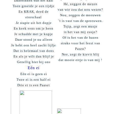
Daarbinnen was het kaal
Hé, zeggen de mezen
Toen groeide je een tijdje
van wie zou dat nou wezen?
En KRAK, deed de
Nou, zeggen de meeuwen
eierschaal
’t is vast van de spreeuwen.
Je stapte uit het dopje
Tsjip, zegt een musje
En keek eens om je heen
is het van mij zusje?
Je schudde met je kopje
Of is het van de hazen
Daar stond je nu alleen
straks voor het feest van
Je hebt een heel zacht lijfje
Pasen?
Dat is helemaal van dons
Nee, zegt de kievit blij
En als je wilt dan blijf je
dat mooie eitje is van mij !
Gezellig hier bij ons
Eén ei
Eén ei is geen ei
Twee ei is een half ei
Drie ei is een Paasei