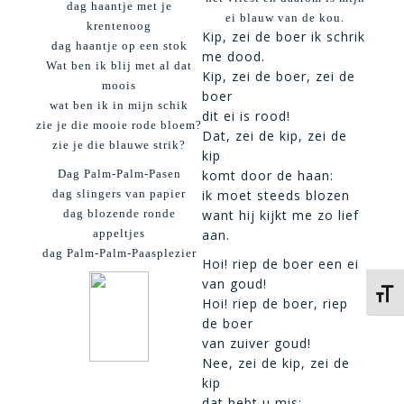
dag haantje met je
ei blauw van de kou.
krentenoog
Kip, zei de boer ik schrik
dag haantje op een stok
me dood.
Wat ben ik blij met al dat
Kip, zei de boer, zei de
moois
boer
wat ben ik in mijn schik
dit ei is rood!
zie je die mooie rode bloem?
Dat, zei de kip, zei de
zie je die blauwe strik?
kip
Dag Palm-Palm-Pasen
komt door de haan:
dag slingers van papier
ik moet steeds blozen
dag blozende ronde
want hij kijkt me zo lief
appeltjes
aan.
dag Palm-Palm-Paasplezier
Hoi! riep de boer een ei
van goud!
Kies 
Hoi! riep de boer, riep
de boer
van zuiver goud!
Nee, zei de kip, zei de
kip
dat hebt u mis: