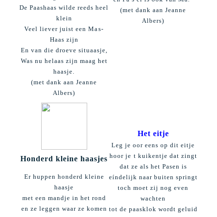
De Paashaas wilde reeds heel
(
met dank aan Jeanne
klein
Albers)
Veel liever juist een Mas-
Haas zijn
En van die droeve situaasje,
Was nu helaas zijn maag het
haasje.
(
met dank aan Jeanne
Albers)
Het eitje
Leg je oor eens op dit eitje
hoor je t kuikentje dat zingt
Honderd kleine haasjes
dat ze als het Pasen is
Er huppen honderd kleine
eíndelijk naar buiten springt
haasje
toch moet zij nog even
met een mandje in het rond
wachten
en ze leggen waar ze komen
tot de paasklok wordt geluid