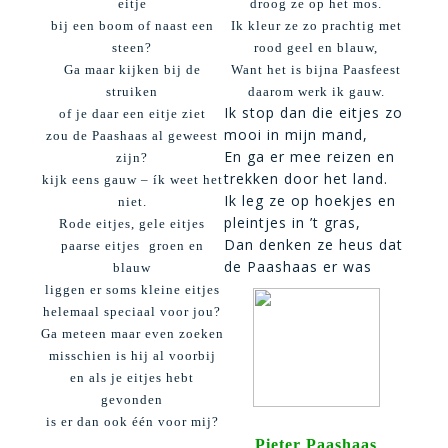
eitje
droog ze op het mos.
bij een boom of naast een
Ik kleur ze zo prachtig met
steen?
rood geel en blauw,
Ga maar kijken bij de
Want het is bijna Paasfeest
struiken
daarom werk ik gauw.
Ik stop dan die eitjes zo
of je daar een eitje ziet
mooi in mijn mand,
zou de Paashaas al geweest
En ga er mee reizen en
zijn?
trekken door het land.
kijk eens gauw – ík weet het
Ik leg ze op hoekjes en
niet.
pleintjes in ’t gras,
Rode eitjes, gele eitjes
Dan denken ze heus dat
paarse eitjes  groen en
de Paashaas er was
blauw
liggen er soms kleine eitjes
helemaal speciaal voor jou?
Ga meteen maar even zoeken
misschien is hij al voorbij
en als je eitjes hebt
gevonden
is er dan ook één voor mij?
Pieter Paashaas