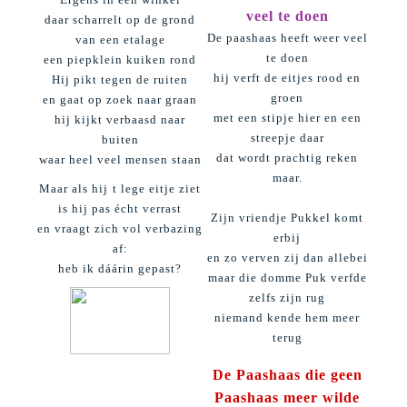
veel te doen
daar scharrelt op de grond
De paashaas heeft weer veel
van een etalage
te doen
een piepklein kuiken rond
hij verft de eitjes rood en
Hij pikt tegen de ruiten
groen
en gaat op zoek naar graan
met een stipje hier en een
hij kijkt verbaasd naar
streepje daar
buiten
dat wordt prachtig reken
waar heel veel mensen staan
maar.
Maar als hij t lege eitje ziet
is hij pas écht verrast
Zijn vriendje Pukkel komt
en vraagt zich vol verbazing
erbij
af:
en zo verven zij dan allebei
heb ik dáárin gepast?
maar die domme Puk verfde
zelfs zijn rug
niemand kende hem meer
terug
De Paashaas die geen
Paashaas meer wilde