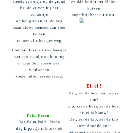
steeds een eitje op de grond
en dán kruipt het kleine
Bij de vijver, bij het
kuiken
schuurtje
superblij haar eitje uit.
op het gras en bij de heg
maar als ze mensen aan zien
komen
rennen alle haasjes weg
Honderd kleine lieve haasjes
met een mandje op hun rug
en zijn de mensen weer
verdwenen
komen alle haasjes terug.
Ei, ei !
Kip, zei de boer wat zie ik
nou?
Kip, zei de boer, zei de boer
dit ei is blauw!
Palm Pasen
Dat, zei de kip, zei de kip
Dag Palm-Palm- Pasen
komt door de kou:
dag kippetje tok-tok-tok
het vriest en daarom is mijn