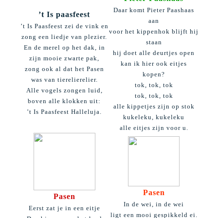
Daar komt Pieter Paashaas
’t Is paasfeest
aan
’t Is Paasfeest zei de vink en
voor het kippenhok blijft hij
zong een liedje van plezier.
staan
En de merel op het dak, in
hij doet alle deurtjes open
zijn mooie zwarte pak,
kan ik hier ook eitjes
zong ook al dat het Pasen
kopen?
was van tierelierelier.
tok, tok, tok
Alle vogels zongen luid,
tok, tok, tok
boven alle klokken uit:
alle kippetjes zijn op stok
’t Is Paasfeest Halleluja.
kukeleku, kukeleku
alle eitjes zijn voor u.
Pasen
Pasen
In de wei, in de wei
Eerst zat je in een eitje
ligt een mooi gespikkeld ei.