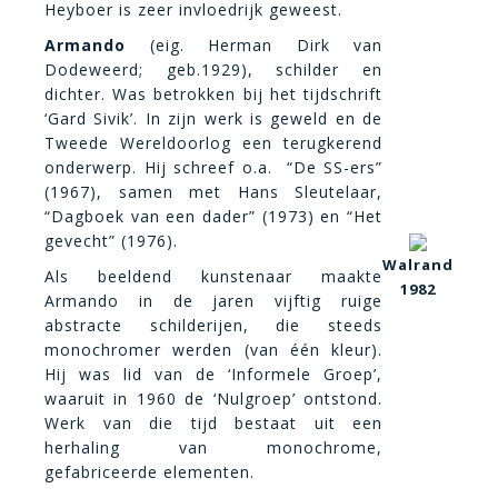
Heyboer is zeer invloedrijk geweest.
Armando
(eig. Herman Dirk van
Dodeweerd; geb.1929), schilder en
dichter. Was betrokken bij het tijdschrift
‘Gard Sivik’. In zijn werk is geweld en de
Tweede Wereldoorlog een terugkerend
onderwerp. Hij schreef o.a. “De SS-ers”
(1967), samen met Hans Sleutelaar,
“Dagboek van een dader” (1973) en “Het
gevecht” (1976).
Walrand
Als beeldend kunstenaar maakte
1982
Armando in de jaren vijftig ruige
abstracte schilderijen, die steeds
monochromer werden (va
n één kleu
r).
Hij was lid van de ‘Informele Groep’,
waaruit in 1960 de ‘Nulgroep’ ontstond.
Werk van die tijd bestaat uit een
herhaling van monochrome,
gefabriceerde elementen.