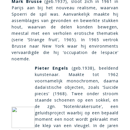
Mark Brusse
(geb.1937), sloot zich in 1961 in
Parijs aan bij het nouveau realisme, waarvan
Spoerri de spil was. Aanvankelijk maakte hij
assemblages van gevonden en bewerkte stukken
hout, waarvan de delen konden bewegen,
meestal met een verholen erotische thematiek
(serie ‘Strange fruit’, 1965). In 1965 vertrok
Brusse naar New York waar hij environments
vervaardigde die hij ‘occupation de lespace’
noemde.
Pieter Engels
(geb.1938), beeldend
kunstenaar. Maakte tot 1962
voornamelijk monochromen, daarna
dadaïstische objecten, zoals ‘Suicide
pieces’ (1968). Twee onder stroom
staande schoenen op een sokkel, en
de zgn. ‘Notenkrakersuite’, een
geluidsproject waarbij op een bepaald
moment een noot wordt gekraakt met
de klep van een vleugel. In de jaren