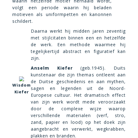
waarin hetzelfde motief herhaald wordt,
volgt een periode waarin hij beladen
motieven als uniformpetten en kanonnen
schildert.
Daarna werkt hij midden jaren zeventig
met stijlcitaten binnen een en hetzelfde
de werk. Een methode waarmee hij
tegelijkertijd abstract en figuratief kan
zijn.
Anselm Kiefer
(geb.1945). Duits
kunstenaar die zijn themas ontleent aan
de Duitse geschiedenis en aan mythen,
Wisdom
sagen en legenden uit de Noord-
Kiefer
Europese cultuur. Het dramatisch effect
van zijn werk wordt mede veroorzaakt
door de complexe wijze waarop
verschillende materialen (verf, stro,
zand, papier en lood) op het doek zijn
aangebracht en verwerkt, wegkrabben,
plakken en branden.