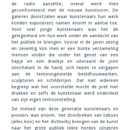
de radio aanzette, overal werd men
geconfronteerd met de nieuwe kunstvorm. De
galeries (kunstzalen waar kunstenaars hun werk
konden exposeren) namen enorm in aantal toe.
Voor veel jonge kunstenaars was het dé
gele
genheid om hun werk onder de aandacht van
het publiek te brengen. Vooral in de jaren zestig
en zeventig kon men er een bonte verzameling
mensen vinden die onder het genot van een
hapje en een drankje en uiteraard de joint
nonchalant in de hand, zich liepen te vergapen
aan de tentoongestelde beeldhouwwerken,
sculpturen en schilderijen. Dat niet iedereen
begreep wat het voorstelde mocht de pret niet
drukken en zelfs de kunstenaar werd onderdeel
van zijn eigen tentoonstelling.
De invloed van deze generatie kunstenaars en
pioniers was enorm
.
Het doorbreken van taboes
(alles kon) en het dichterbij brengen van de kunst
naar het grote publiek lokte hordes jongeren