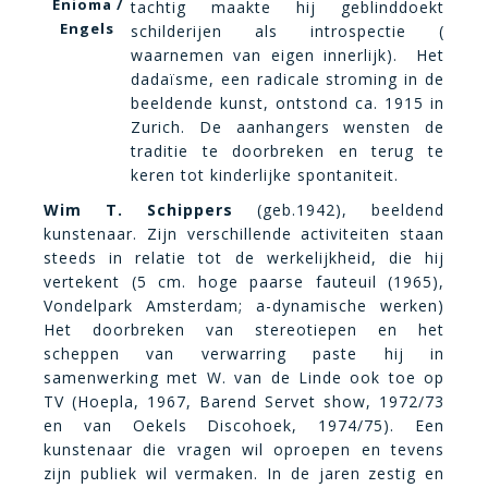
Enioma /
tachtig maakte hij geblinddoekt
Engels
schilderijen als introspectie (
waarnemen van eigen innerlijk). Het
dadaïsme, een radicale stroming in de
beeldende kunst, ontstond ca. 1915 in
Zurich.
De aanhangers wensten de
traditie te doorbreken en terug te
keren tot kinderlijke spontaniteit.
Wim T. Schippers
(geb.1942), beeldend
kunstenaar. Zijn verschillende activiteiten staan
steeds in relatie tot de werkelijkheid, die hij
vertekent (5 cm. hoge paarse fauteuil (1965),
Vondelpark Amsterdam; a-dynamische werken)
Het doorbreken van stereotiepen en het
scheppen van verwarring paste hij in
samenwerking met W. van de Linde ook toe op
TV (Hoepla, 1967, Barend Servet show, 1972/73
en van Oekels Discohoek, 1974/75). Een
kunstenaar die vragen wil oproepen en tevens
zijn publiek wil vermaken. In de jaren zestig en