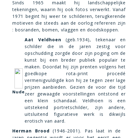
Sinds 1965 maakt hij landschappelijke
tekeningen, waarin hij ook fotos verwerkt. Vanaf
1971 begint hij weer te schilderen, terugkerende
motieven die steeds aan de oorlog refereren zijn
: bosranden, bomen, vlaggen en doodskoppen.
Aat Veldhoen
(geb.1934), tekenaar en
schilder die in de jaren zestig voor
opschudding zorgde door zijn poging om de
kunst bij een breder publiek populair te
maken. Doordat hij zijn prenten volgens het
goedkope rota-print procedé
vermenigvuldigde kon hij ze tegen zeer lage
prijzen aanbieden. Gezien de voor die tijd
Nude
zeer gewaagde voorstellingen ontstond er
een klein schandaal. Veldhoen is een
uitstekend portretschilder, zijn andere,
uitsluitend figuratieve werk is dikwijls
erotisch van aard.
Herman Brood
(1946-2001). Pas laat in de
jaren negentig wordt er voor het eerst een