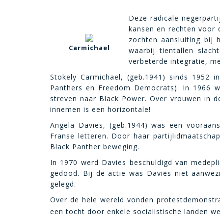
Deze radicale negerparti
kansen en rechten voor 
zochten aansluiting bij
Carmichael
waarbij tientallen slac
verbeterde integratie, me
Stokely Carmichael, (geb.1941) sinds 1952 in
Panthers en Freedom Democrats). In 1966 wer
streven naar Black Power. Over vrouwen in d
innemen is een horizontale!
Angela Davies, (geb.1944) was een vooraanst
Franse letteren. Door haar partijlidmaatscha
Black Panther beweging.
In 1970 werd Davies beschuldigd van medeplic
gedood. Bij de actie was Davies niet aanwe
gelegd.
Over de hele wereld vonden protestdemonstrat
een tocht door enkele socialistische landen w