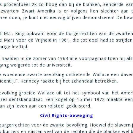
is procentueel 2x zo hoog dan bij de blanken, eenderde va
 zwarten! Zwart Amerika is er volgens hen slechter aan 
e doen, je kunt niet eeuwig blijven demonstreren! De bew
 M.L. King opkwam voor de burgerrechten van de zwarten 
e Mars voor de Vrijheid in 1961, die tot doel had te strijd
arige leeftijd.
 haalden in de zomer van 1963 alle voorpaginas toen hij a
ng weigerde tot de universiteit.
e woedende zwarte bevolking ontketende Wallace een davere
dent J.F. Kennedy raakte bij het schandaal betrokken.
evolking groeide Wallace uit tot het symbool van het Amer
 presidentskandidaat. Een kogel op 15 mei 1972 maakte ee
 zijn leven aan een rolstoel gekluisterd.
Civil Rights-beweging
burgerrechten voor de zwarte bevolking. Hoewel de slavernij 
 burgers en misten veel van de rechten die de blanken wel 