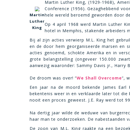
Martin Luther King, (1929-1968),
Ameri
Conference
(1956). Gezaghebbend voors
Martin
hele wereld beroemd geworden door d
Luther
Op 4 april 1968 werd Martin Luther K
King
hotel in Memphis, stakende arbeiders m
Bij al zijn acties verwierp M.L. King het gebr
en de door hem georganiseerde marsen en sit
acties genoemd, schokte Amerika en in versc
grote belangstelling (ongeveer 150.000 zw
aanwezig waaronder: Sammy Davis jr., Harry B
De droom was over! “
We Shall Overcome
“, 
Een jaar na de moord bekende James Earl Ra
bekentenis weer in en verklaarde later tot di
nooit een proces geweest. J.E. Ray werd tot 99
Na dertig jaar wilde de weduwe van burgerrec
haar man te onderzoeken. De nabestaanden van
De zoon van M.L. King raakte na een bezoek