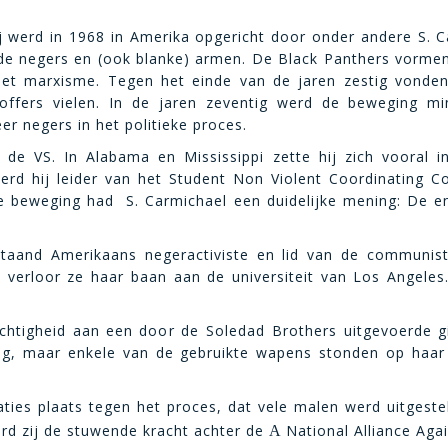
j werd in 1968 in Amerika opgericht door onder andere S. Car
de negers en (ook blanke) armen. De Black Panthers vormen
 het marxisme. Tegen het einde van de jaren zestig vonden
htoffers vielen. In de jaren zeventig werd de beweging 
er negers in het politieke proces.
 de VS. In Alabama en Mississippi zette hij zich vooral i
d hij leider van het Student Non Violent Coordinating Co
e beweging had S. Carmichael een duidelijke mening: De en
aand Amerikaans negeractiviste en lid van de communistis
p verloor ze haar baan aan de universiteit van Los Angeles
htigheid aan een door de Soledad Brothers uitgevoerde gi
zig, maar enkele van de gebruikte wapens stonden op haa
ies plaats tegen het proces, dat vele malen werd uitgestel
erd zij de stuwende kracht achter de
National Alliance Agai
A