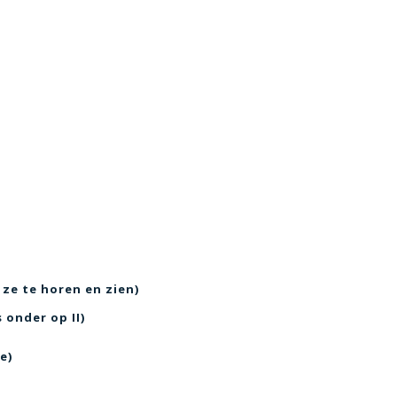
 ze te horen en zien)
 onder op II)
e)