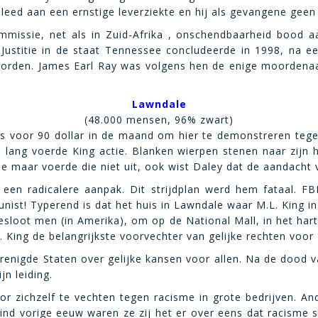
eed aan een ernstige leverziekte en hij als gevangene geen
ommissie, net als in Zuid-Afrika , onschendbaarheid bood
. Justitie in de staat Tennessee concludeerde in 1998, na
den. James Earl Ray was volgens hen de enige moordenaar. 
Lawndale
(48.000 mensen, 96% zwart)
is voor 90 dollar in de maand om hier te demonstreren tege
lang voerde King actie. Blanken wierpen stenen naar zijn
toe maar voerde die niet uit, ook wist Daley dat de aandacht
 een radicalere aanpak. Dit strijdplan werd hem fataal. F
ist! Typerend is dat het huis in Lawndale waar M.L. King
besloot men (in Amerika), om op de National Mall, in het ha
L. King de belangrijkste voorvechter van gelijke rechten voor
nigde Staten over gelijke kansen voor allen. Na de dood va
n leiding.
r zichzelf te vechten tegen racisme in grote bedrijven. 
ind vorige eeuw waren ze zij het er over eens dat racisme