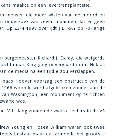
 kans maakte op een levertransplantatie.
 aan mensen die meer wisten van de moord en
 een onderzoek van zeven maanden dat er geen
Op 23-4-1998 overlijdt J.E. RAY op 70-jarige
n burgemeester Richard J. Daley, die weigerde
 hoofd maar King ging onvervaard door. Helaas
 van de media na een tijdje zou verslappen.
BI baas Hoover voorzag een obstructie van de
 in 1966 woonde werd afgebroken zonder aan de
rt van Washington, een monument op te richten
 zwarte was.
n M.L. King zouden de zwarte leiders in de VS
Andrew Young en Hosea William waren ook twee
 steeds bestaat maar dat armoede het grootste