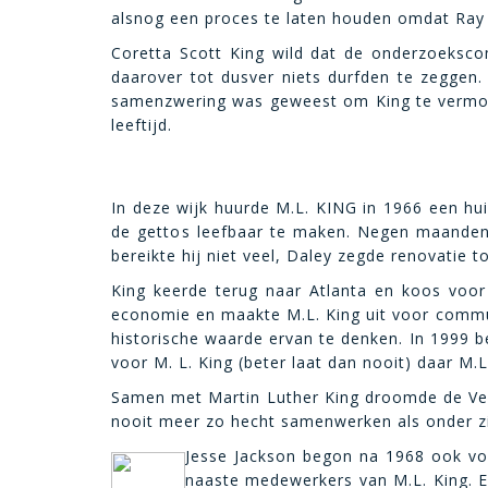
alsnog een proces te laten houden omdat Ray l
Coretta Scott King wild dat de onderzoeksc
daarover tot dusver niets durfden te zeggen
samenzwering was geweest om King te vermoor
leeftijd.
In deze wijk huurde M.L. KING in 1966 een hu
de gettos leefbaar te maken. Negen maanden 
bereikte hij niet veel, Daley zegde renovatie 
King keerde terug naar Atlanta en koos voor
economie en maakte M.L. King uit voor commun
historische waarde ervan te denken. In 1999 
voor M. L. King (beter laat dan nooit) daar M.
Samen met Martin Luther King droomde de Vere
nooit meer zo hecht samenwerken als onder zij
Jesse Jackson begon na 1968 ook voo
naaste medewerkers van M.L. King. E