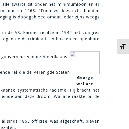
n alle zwarte zit onder het minimumloon en er
toe dan in 1968. “Toen we kiesrecht hadden
eging is doodgebloed omdat ieder zijns weegs
in de VS. Farmer richtte in 1942 het congres
en tegen de discriminatie in bussen en openbare
Kies 
ls gouverneur van de Amerikaanse
nde rel die de Verenigde Staten
George
Wallace
ikaanse systematische racisme. Hij bracht het
n einde aan deze droom. Wallace raakte bij de
al sinds 1863 officieel was afgeschaft, bleven
bezaten.