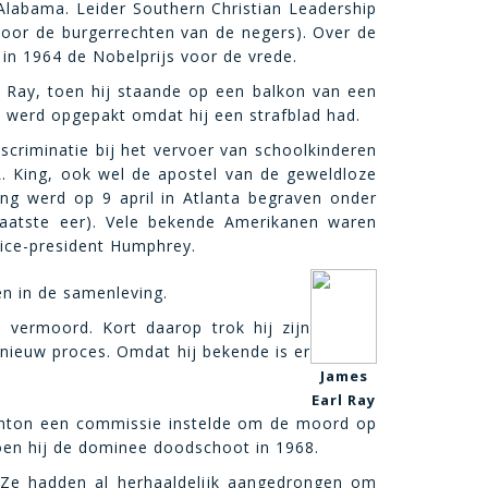
 Alabama.
Leider Southern Christian Leadership
voor de burgerrechten van de negers). Over de
 in 1964 de Nobelprijs voor de vrede.
 Ray, toen hij staande op een balkon van een
n werd opgepakt omdat hij een strafblad had.
iscriminatie bij het vervoer van schoolkinderen
. King, ook wel de apostel van de geweldloze
ng werd op 9 april in Atlanta begraven onder
aatste eer). Vele bekende Amerikanen waren
vice-president Humphrey.
en in de samenleving.
vermoord. Kort daarop trok hij zijn
 nieuw proces. Omdat hij bekende is er
James
Earl Ray
Clinton een commissie instelde om de moord op
oen hij de dominee doodschoot in 1968.
 Ze hadden al herhaaldelijk aangedrongen om