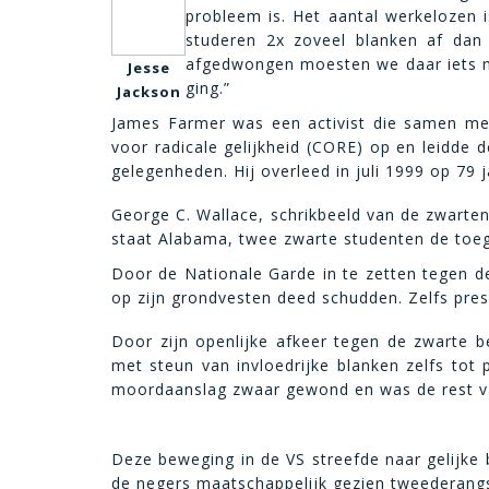
probleem is. Het aantal werkelozen 
studeren 2x zoveel blanken af dan
afgedwongen moesten we daar iets me
Jesse
ging.”
Jackson
James Farmer was een activist die samen met
voor radicale gelijkheid (CORE) op en leidde d
gelegenheden. Hij overleed in juli 1999 op 79 j
George C. Wallace, schrikbeeld van de zwarten
staat Alabama, twee zwarte studenten de toega
Door de Nationale Garde in te zetten tegen d
op zijn grondvesten deed schudden. Zelfs presi
Door zijn openlijke afkeer tegen de zwarte b
met steun van invloedrijke blanken zelfs tot
moordaanslag zwaar gewond en was de rest van
Deze beweging in de VS streefde naar gelijke 
de negers maatschappelijk gezien tweederangs