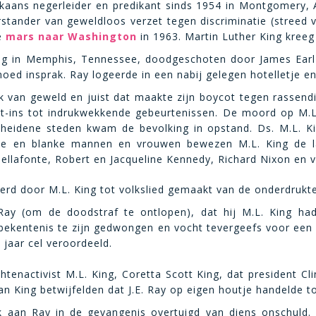
kaans negerleider en predikant sinds 1954 in Montgomery,
tander van geweldloos verzet tegen discriminatie (streed 
e
mars naar Washington
in 1963. Martin Luther King kreeg
ing in Memphis, Tennessee, doodgeschoten door James Earl
oed insprak. Ray logeerde in een nabij gelegen hotelletje e
uik van geweld en juist dat maakte zijn boycot tegen rassend
-ins tot indrukwekkende gebeurtenissen. De moord op M.L
heidene steden kwam de bevolking in opstand. Ds. M.L. Ki
arte en blanke mannen en vrouwen bewezen M.L. King de l
ellafonte, Robert en Jacqueline Kennedy, Richard Nixon en 
werd door M.L. King tot volkslied gemaakt van de onderdrukt
y (om de doodstraf te ontlopen), dat hij M.L. King had 
e bekentenis te zijn gedwongen en vocht tevergeefs voor een
 jaar cel veroordeeld.
htenactivist M.L. King, Coretta Scott King, dat president 
 King betwijfelden dat J.E. Ray op eigen houtje handelde t
 aan Ray in de gevangenis overtuigd van diens onschuld.