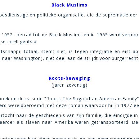
Black Muslims
odsdienstige en politieke organisatie, die de suprematie de
n 1952 toetrad tot de Black Muslims en in 1965 werd vermoo
e intelligentsia.
chappij totaal, stemt niet, is tegen integratie en eist a
 naar Washington), niet deel aan de strijdt voor burgerrecht
Roots-beweging
(jaren zeventig)
ek en de tv-serie “Roots: The Saga of an American Family”.
ij werd wereldberoemd met deze roman waarvoor hij in 1977 een
rtocht naar de geschiedenis van zijn familie, die eindigde 
 eerder als slaven naar Amerika waren getransporteerd. De
zwarten voor hun eigen genealogie en een bewustwording v