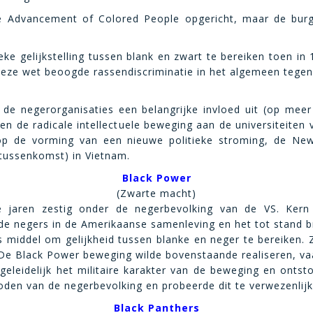
the Advancement of Colored People opgericht, maar de bu
ieke gelijkstelling tussen blank en zwart te bereiken toen i
ze wet beoogde rassendiscriminatie in het algemeen tegen 
de negerorganisaties een belangrijke invloed uit (op meer
nen de radicale intellectuele beweging aan de universiteite
op de vorming van een nieuwe politieke stroming, de New 
(tussenkomst) in Vietnam.
Black Power
(Zwarte macht)
jaren zestig onder de negerbevolking van de VS. Kern v
de negers in de Amerikaanse samenleving en het tot stand br
 middel om gelijkheid tussen blanke en neger te bereiken. Z
e Black Power beweging wilde bovenstaande realiseren, vaak
leidelijk het militaire karakter van de beweging en onts
oden van de negerbevolking en probeerde dit te verwezenlijk
Black Panthers