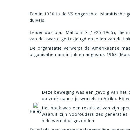
Een in 1930 in de VS opgerichte Islamitische g
duivels.
Leider was o.a. Malcolm X (1925-1965), die i
van de zwarte getto-jeugd en leden van de links
De organisatie verwerpt de Amerikaanse maats
organisatie nam in juli en augustus 1963 (Mars
Deze beweging was een gevolg van het bo
op zoek naar zijn wortels in Afrika. H
Het boek was een resultaat van zijn speu
Haley
waaruit zijn voorouders zes generaties
hele wereld uitgezonden.
Er volgde een enorme belangstelling onder 