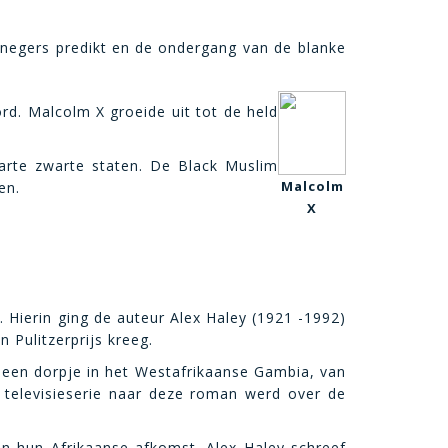
r negers predikt en de ondergang van de blanke
rd. Malcolm X groeide uit tot de held
parte zwarte staten. De Black Muslim
Malcolm
en.
X
 Hierin ging de auteur Alex Haley (1921 -1992)
 Pulitzerprijs kreeg.
in een dorpje in het Westafrikaanse Gambia, van
 televisieserie naar deze roman werd over de
an hun Afrikaanse afkomst.
Alex Haley schreef