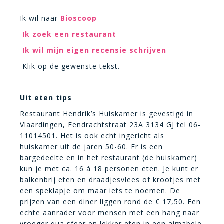
Ik wil naar
Bioscoop
Ik zoek een restaurant
Ik wil mijn eigen recensie schrijven
Klik op de gewenste tekst.
Uit eten tips
Restaurant Hendrik’s Huiskamer is gevestigd in
Vlaardingen, Eendrachtstraat 23A 3134 GJ tel 06-
11014501. Het is ook echt ingericht als
huiskamer uit de jaren 50-60. Er is een
bargedeelte en in het restaurant (de huiskamer)
kun je met ca. 16 á 18 personen eten. Je kunt er
balkenbrij eten en draadjesvlees of krootjes met
een speklapje om maar iets te noemen. De
prijzen van een diner liggen rond de € 17,50. Een
echte aanrader voor mensen met een hang naar
vroeger qua sfeer en lekker eten in een aimabele