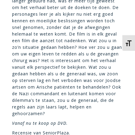
langer geduurd had, was er meer tijd geweest
om het verhaal beter uit de doeken te doen. De
personages leer je als kijker nu niet erg goed
kennen en moeilijke beslissingen worden toch
snel genomen, zonder dat je de afwegingen
helemaal te weten komt. De film is in elk geval
een film die aanzet tot nadenken. Wat zou u in
Kies 
zo’n situatie gedaan hebben? Hoe ver zou u gaan
om uw eigen leven te redden als u de gevangen
chirurg was? Het is interessant om het verhaal
vanuit elk perspectief te bekijken. Wat zou u
gedaan hebben als u de generaal was, uw zoon
op sterven lag en het verboden was voor Joodse
artsen om Arische patiënten te behandelen? Ook
de Nazi commandant en luitenant komen voor
dilemma’s te staan, zou u de generaal, die de
regels aan zijn laars lapt, helpen en
gehoorzamen?
Vanaf nu te koop op DVD.
Recensie van SeniorPlaza.