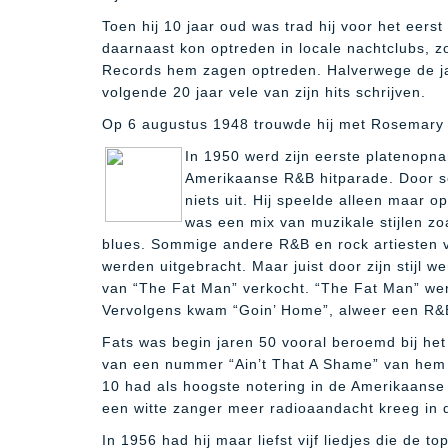
Toen hij 10 jaar oud was trad hij voor het eerst
daarnaast kon optreden in locale nachtclubs, 
Records hem zagen optreden. Halverwege de ja
volgende 20 jaar vele van zijn hits schrijven.
Op 6 augustus 1948 trouwde hij met Rosemary H
In 1950 werd zijn eerste platenopn
Amerikaanse R&B hitparade. Door so
niets uit. Hij speelde alleen maar o
was een mix van muzikale stijlen zoa
blues. Sommige andere R&B en rock artiesten v
werden uitgebracht. Maar juist door zijn stijl 
van “The Fat Man” verkocht. “The Fat Man” we
Vervolgens kwam “Goin’ Home”, alweer een R&B
Fats was begin jaren 50 vooral beroemd bij het
van een nummer “Ain’t That A Shame” van hem 
10 had als hoogste notering in de Amerikaanse h
een witte zanger meer radioaandacht kreeg in d
In 1956 had hij maar liefst vijf liedjes die de t