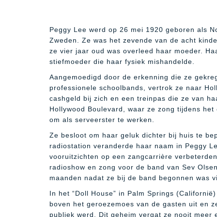
Peggy Lee werd op 26 mei 1920 geboren als N
Zweden. Ze was het zevende van de acht kinder
ze vier jaar oud was overleed haar moeder. Haa
stiefmoeder die haar fysiek mishandelde.
Aangemoedigd door de erkenning die ze gekrege
professionele schoolbands, vertrok ze naar Ho
cashgeld bij zich en een treinpas die ze van 
Hollywood Boulevard, waar ze zong tijdens het
om als serveerster te werken.
Ze besloot om haar geluk dichter bij huis te b
radiostation veranderde haar naam in Peggy Le
vooruitzichten op een zangcarrière verbeterden
radioshow en zong voor de band van Sev Olsen.
maanden nadat ze bij de band begonnen was vi
In het “Doll House” in Palm Springs (Californi
boven het geroezemoes van de gasten uit en ze
publiek werd. Dit geheim vergat ze nooit meer 