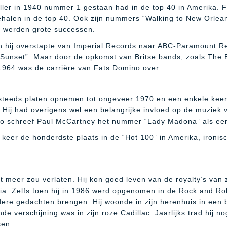
iller in 1940 nummer 1 gestaan had in de top 40 in Amerika. 
behalen in de top 40. Ook zijn nummers “Walking to New Orlean
” werden grote successen.
en hij overstapte van Imperial Records naar ABC-Paramount Re
e Sunset”. Maar door de opkomst van Britse bands, zoals The 
1964 was de carrière van Fats Domino over.
 steeds platen opnemen tot ongeveer 1970 en een enkele keer 
. Hij had overigens wel een belangrijke invloed op de muziek v
Zo schreef Paul McCartney het nummer “Lady Madona” als een 
 keer de honderdste plaats in de “Hot 100” in Amerika, iron
t meer zou verlaten. Hij kon goed leven van de royalty’s van 
ia. Zelfs toen hij in 1986 werd opgenomen in de Rock and Rol
dere gedachten brengen. Hij woonde in zijn herenhuis in een
 verschijning was in zijn roze Cadillac. Jaarlijks trad hij n
sen.