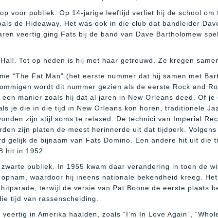
 op voor publiek. Op 14-jarige leeftijd verliet hij de school om
zoals de Hideaway. Het was ook in die club dat bandleider D
ren veertig ging Fats bij de band van Dave Bartholomew spe
all. Tot op heden is hij met haar getrouwd. Ze kregen samen
ame “The Fat Man” (het eerste nummer dat hij samen met Barth
mmigen wordt dit nummer gezien als de eerste Rock and Roll 
p een manier zoals hij dat al jaren in New Orleans deed. Of je 
ls je die in die tijd in New Orleans kon horen, traditionele J
onden zijn stijl soms te relaxed. De technici van Imperial 
werden zijn platen de meest herinnerde uit dat tijdperk. Volg
rd gelijk de bijnaam van Fats Domino.
Een andere hit uit die 
 hit in 1952.
 zwarte publiek. In 1955 kwam daar verandering in toen de wi
opnam, waardoor hij ineens nationale bekendheid kreeg. Het 
itparade, terwijl de versie van Pat Boone de eerste plaats beh
ie tijd van rassenscheiding.
op veertig in Amerika haalden, zoals “I’m In Love Again”, “Whol