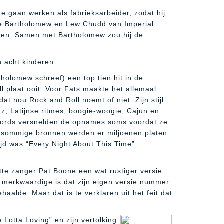
 te gaan werken als fabrieksarbeider, zodat hij
ave Bartholomew en Lew Chudd van Imperial
len. Samen met Bartholomew zou hij de
 acht kinderen.
olomew schreef) een top tien hit in de
plaat ooit. Voor Fats maakte het allemaal
dat nou Rock and Roll noemt of niet. Zijn stijl
azz, Latijnse ritmes, boogie-woogie, Cajun en
Records versnelden de opnames soms voordat ze
ens sommige bronnen werden er miljoenen platen
tijd was “Every Night About This Time”.
tte zanger Pat Boone een wat rustiger versie
merkwaardige is dat zijn eigen versie nummer
aalde. Maar dat is te verklaren uit het feit dat
e Lotta Loving” en zijn vertolking