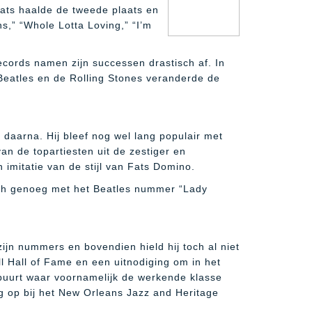
Fats haalde de tweede plaats en
s,” “Whole Lotta Loving,” “I’m
cords namen zijn successen drastisch af. In
Beatles en de Rolling Stones veranderde de
daarna. Hij bleef nog wel lang populair met
an de topartiesten uit de zestiger en
imitatie van de stijl van Fats Domino.
isch genoeg met het Beatles nummer “Lady
zijn nummers en bovendien hield hij toch al niet
l Hall of Fame en een uitnodiging om in het
 buurt waar voornamelijk de werkende klasse
og op bij het New Orleans Jazz and Heritage