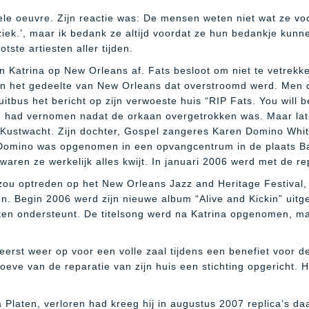
ele oeuvre. Zijn reactie was: De mensen weten niet wat ze v
iek.’, maar ik bedank ze altijd voordat ze hun bedankje kunne
tste artiesten aller tijden.
 Katrina op New Orleans af. Fats besloot om niet te vetrekk
 in het gedeelte van New Orleans dat overstroomd werd. Men 
tbus het bericht op zijn verwoeste huis “RIP Fats.
You will 
hem had vernomen nadat de orkaan overgetrokken was. Maar la
Kustwacht. Zijn dochter, Gospel zangeres Karen Domino Whit
 Domino was opgenomen in een opvangcentrum in de plaats B
waren ze werkelijk alles kwijt. In januari 2006 werd met de r
ou optreden op het New Orleans Jazz and Heritage Festival, m
n. Begin 2006 werd zijn nieuwe album “Alive and Kickin” uitge
nten ondersteunt. De titelsong werd na Katrina opgenomen,
eerst weer op voor een volle zaal tijdens een benefiet voor d
oeve van de reparatie van zijn huis een stichting opgericht. 
na Platen, verloren had kreeg hij in augustus 2007 replica’s 