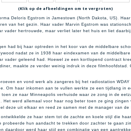
(Klik op de afbeeldingen om te vergroten)
orma Deloris Egstrom in Jamestown (North Dakota, US). Haa
en van het gezin. Haar vader Marvin Egstrom was stationsch
r vader hertrouwde, maar verliet later het huis en liet daar
n had bij haar optreden in het koor van de middelbare school
llywood nadat ze in 1938 haar eindexamen van de middelbare
haar vader geleend had. Hoewel ze een kortlopend contract kr
 diner, maakte ze verder weinig indruk in deze filmhoofdsta
eproeven en vond werk als zangeres bij het radiostation WDA
e. Om haar inkomen aan te vullen werkte ze een tijdlang in 
 toen ze naar Minneapolis verhuisde waar ze zong in de eetz
 Het werd allemaal voor haar nog beter toen ze ging zingen 
el deze uit elkaar en reed ze samen met de manager van de b
ë) ontwikkelde ze haar stem tot de zachte en koele stijl die 
 probeerde hun aandacht te trekken door zachter te gaan zing
en daardoor werd haar stijl een combinatie van een aantrekke