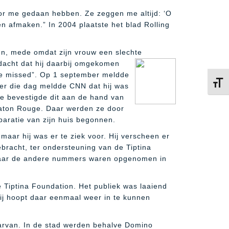
oor me gedaan hebben. Ze zeggen me altijd: ‘O
n afmaken.” In 2004 plaatste het blad Rolling
en, mede omdat zijn vrouw een slechte
dacht dat hij daarbij omgekomen
be missed”.
Op 1 september meldde
Kies 
ter die dag meldde CNN dat hij was
e bevestigde dit aan de hand van
aton Rouge. Daar werden ze door
eparatie van zijn huis begonnen.
aar hij was er te ziek voor. Hij verscheen er
bracht, ter ondersteuning van de Tiptina
 maar de andere nummers waren opgenomen in
e Tiptina Foundation. Het publiek was laaiend
Hij hoopt daar eenmaal weer in te kunnen
daarvan. In de stad werden behalve Domino