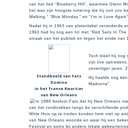
van het lied “Blueberry Hill”, waarmee Glenn M
het was zijn hoogste notering die hij ooit zou 
Walking,” “Blue Monday,” en “I’m in Love Again
Nadat hij in 1963 van platenlabel veranderde 
1963 had hij nog een hit met “Red Sails In Th
smaak van het publiek en tegen het einde van 
Toch bleef hij nog
zijn live optredens
zeventiger jaren. 
Standbeeld van Fats
Hij haalde nog één
Domino
Madonna”.
in het Franse Kwartier
van New Orleans
In 1980 besloot Fats dat hij New Orleans nie
van het rondtrekken langs de verschillende pod
Witte Huis op te treden konden hem niet op an
van New Orleans woonde en waar hij een bekende
Festival en soms bij andere lokale gebeurtenis