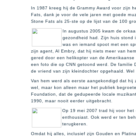
In 1987 kreeg hij de Grammy Award voor zijn h
Fats, dank je voor de vele jaren met goede muz
Stone Fats als 25-ste op de lijst van de 100 groo
In augustus 2005 kwam de orkaan
gezondheid had. Zijn huis stond
was en iemand spoot met een spui
zijn agent, Al Embry, dat hij niets meer van 
gered door een helikopter van de Amerikaanse 
een foto die op CNN getoond werd. De familie
de vriend van zijn kleindochter opgehaald. Wel 
Van hem werd als eerste aangekondigd dat hij z
wel, maar kon alleen maar het publiek begroete
Foundation, dat de gedupeerde locale muzika
1990, maar nooit eerder uitgebracht.
Op 19 mei 2007 trad hij voor het 
enthousiast. Ook werd er ten beh
terugkeren.
Omdat hij alles, inclusief zijn Gouden en Plati