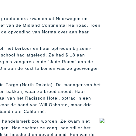
r grootouders kwamen uit Noorwegen en
ef van de Midland Continental Railroad. Toen
bij de opvoeding van Norma over aan haar
, het kerkoor en haar optreden bij semi-
 school had afgelegd. Ze had $ 18 aan
eeg als zangeres in de “Jade Room” aan de
d. Om aan de kost te komen was ze gedwongen
Y in Fargo (North Dakota). De manager van het
een bakkerij waar ze brood sneed. Haar
aal van het Radisson Hotel, optrad in een
voor de band van Will Osborne, maar drie
and naar Californië.
haar handelsmerk zou worden. Ze kwam niet
en. Hoe zachter ze zong, hoe stiller het
lijke heesheid en gevoeligheid. Eén van de