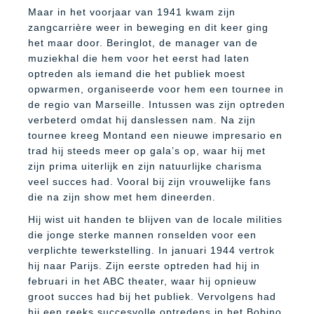
Maar in het voorjaar van 1941 kwam zijn
zangcarrière weer in beweging en dit keer ging
het maar door. Beringlot, de manager van de
muziekhal die hem voor het eerst had laten
optreden als iemand die het publiek moest
opwarmen, organiseerde voor hem een tournee in
de regio van Marseille. Intussen was zijn optreden
verbeterd omdat hij danslessen nam. Na zijn
tournee kreeg Montand een nieuwe impresario en
trad hij steeds meer op gala’s op, waar hij met
zijn prima uiterlijk en zijn natuurlijke charisma
veel succes had. Vooral bij zijn vrouwelijke fans
die na zijn show met hem dineerden.
Hij wist uit handen te blijven van de locale milities
die jonge sterke mannen ronselden voor een
verplichte tewerkstelling. In januari 1944 vertrok
hij naar Parijs. Zijn eerste optreden had hij in
februari in het ABC theater, waar hij opnieuw
groot succes had bij het publiek. Vervolgens had
hij een reeks succesvolle optredens in het Bobino