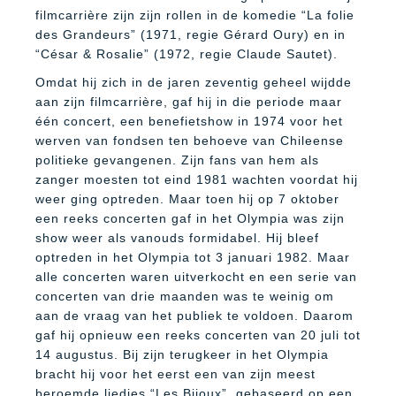
filmcarrière zijn zijn rollen in de komedie “La folie
des Grandeurs” (1971, regie Gérard Oury) en in
“César & Rosalie” (1972, regie Claude Sautet).
Omdat hij zich in de jaren zeventig geheel wijdde
aan zijn filmcarrière, gaf hij in die periode maar
één concert, een benefietshow in 1974 voor het
werven van fondsen ten behoeve van Chileense
politieke gevangenen. Zijn fans van hem als
zanger moesten tot eind 1981 wachten voordat hij
weer ging optreden. Maar toen hij op 7 oktober
een reeks concerten gaf in het Olympia was zijn
show weer als vanouds formidabel. Hij bleef
optreden in het Olympia tot 3 januari 1982. Maar
alle concerten waren uitverkocht en een serie van
concerten van drie maanden was te weinig om
aan de vraag van het publiek te voldoen. Daarom
gaf hij opnieuw een reeks concerten van 20 juli tot
14 augustus. Bij zijn terugkeer in het Olympia
bracht hij voor het eerst een van zijn meest
beroemde liedjes “Les Bijoux”, gebaseerd op een