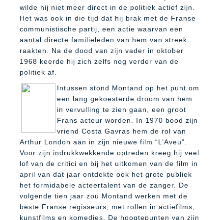
wilde hij niet meer direct in de politiek actief zijn.
Het was ook in die tijd dat hij brak met de Franse
communistische partij, een actie waarvan een
aantal directe familieleden van hem van streek
raakten. Na de dood van zijn vader in oktober
1968 keerde hij zich zelfs nog verder van de
politiek af.
Intussen stond Montand op het punt om
een lang gekoesterde droom van hem
in vervulling te zien gaan, een groot
Frans acteur worden. In 1970 bood zijn
vriend Costa Gavras hem de rol van
Arthur London aan in zijn nieuwe film “L’Aveu”.
Voor zijn indrukkwekkende optreden kreeg hij veel
lof van de critici en bij het uitkomen van de film in
april van dat jaar ontdekte ook het grote publiek
het formidabele acteertalent van de zanger. De
volgende tien jaar zou Montand werken met de
beste Franse regisseurs, met rollen in actiefilms,
kunstfilms en komedies. De hoogtepunten van zijn