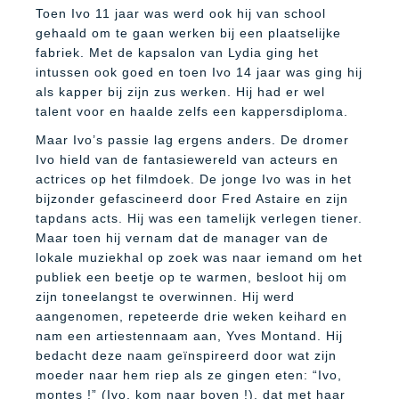
Toen Ivo 11 jaar was werd ook hij van school
gehaald om te gaan werken bij een plaatselijke
fabriek. Met de kapsalon van Lydia ging het
intussen ook goed en toen Ivo 14 jaar was ging hij
als kapper bij zijn zus werken. Hij had er wel
talent voor en haalde zelfs een kappersdiploma.
Maar Ivo’s passie lag ergens anders. De dromer
Ivo hield van de fantasiewereld van acteurs en
actrices op het filmdoek. De jonge Ivo was in het
bijzonder gefascineerd door Fred Astaire en zijn
tapdans acts. Hij was een tamelijk verlegen tiener.
Maar toen hij vernam dat de manager van de
lokale muziekhal op zoek was naar iemand om het
publiek een beetje op te warmen, besloot hij om
zijn toneelangst te overwinnen. Hij werd
aangenomen, repeteerde drie weken keihard en
nam een artiestennaam aan, Yves Montand. Hij
bedacht deze naam geïnspireerd door wat zijn
moeder naar hem riep als ze gingen eten: “Ivo,
montes !” (Ivo, kom naar boven !), dat met haar