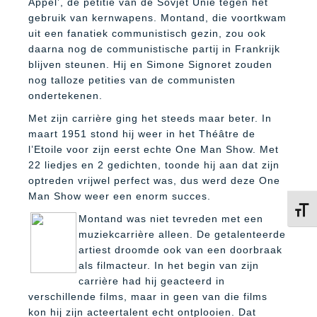
Appel’, de petitie van de Sovjet Unie tegen het
gebruik van kernwapens. Montand, die voortkwam
uit een fanatiek communistisch gezin, zou ook
daarna nog de communistische partij in Frankrijk
blijven steunen. Hij en Simone Signoret zouden
nog talloze petities van de communisten
ondertekenen.
Met zijn carrière ging het steeds maar beter. In
maart 1951 stond hij weer in het Théâtre de
l’Etoile voor zijn eerst echte One Man Show. Met
22 liedjes en 2 gedichten, toonde hij aan dat zijn
optreden vrijwel perfect was, dus werd deze One
Man Show weer een enorm succes.
Kies 
Montand was niet tevreden met een
muziekcarrière alleen. De getalenteerde
artiest droomde ook van een doorbraak
als filmacteur. In het begin van zijn
carrière had hij geacteerd in
verschillende films, maar in geen van die films
kon hij zijn acteertalent echt ontplooien. Dat