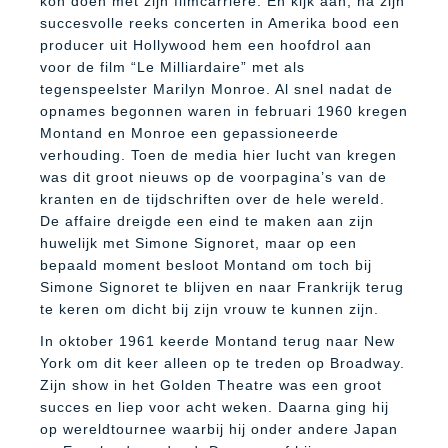
kon doen met zijn filmcarrière. En kijk aan, na zijn
succesvolle reeks concerten in Amerika bood een
producer uit Hollywood hem een hoofdrol aan
voor de film “Le Milliardaire” met als
tegenspeelster Marilyn Monroe. Al snel nadat de
opnames begonnen waren in februari 1960 kregen
Montand en Monroe een gepassioneerde
verhouding. Toen de media hier lucht van kregen
was dit groot nieuws op de voorpagina’s van de
kranten en de tijdschriften over de hele wereld.
De affaire dreigde een eind te maken aan zijn
huwelijk met Simone Signoret, maar op een
bepaald moment besloot Montand om toch bij
Simone Signoret te blijven en naar Frankrijk terug
te keren om dicht bij zijn vrouw te kunnen zijn.
In oktober 1961 keerde Montand terug naar New
York om dit keer alleen op te treden op Broadway.
Zijn show in het Golden Theatre was een groot
succes en liep voor acht weken. Daarna ging hij
op wereldtournee waarbij hij onder andere Japan