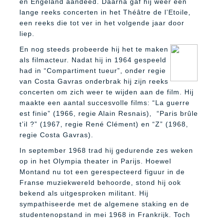
en Engeland aandeed. Daarna gaf hij weer een
lange reeks concerten in het Théâtre de l’Etoile,
een reeks die tot ver in het volgende jaar door
liep.
En nog steeds probeerde hij het te maken
als filmacteur. Nadat hij in 1964 gespeeld
had in “Compartiment tueur”, onder regie
van Costa Gavras onderbrak hij zijn reeks
concerten om zich weer te wijden aan de film. Hij
maakte een aantal succesvolle films: “La guerre
est finie” (1966, regie Alain Resnais), “Paris brûle
t’il ?” (1967, regie René Clément) en “Z” (1968,
regie Costa Gavras).
In september 1968 trad hij gedurende zes weken
op in het Olympia theater in Parijs. Hoewel
Montand nu tot een gerespecteerd figuur in de
Franse muziekwereld behoorde, stond hij ook
bekend als uitgesproken militant. Hij
sympathiseerde met de algemene staking en de
studentenopstand in mei 1968 in Frankrijk. Toch