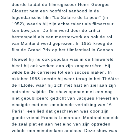
duurde totdat de filmregisseur Henri-Georges
Clouzot hem een hoofdrol aanbood in de
legendarische film “Le Salaire de la peur” (in
1952), waarin hij zijn echte talent als filmacteur
kon bewijzen. De film werd door de critici
bestempeld als een meesterwerk en ook de rol
van Montand werd geprezen. In 1953 kreeg de
film de Grand Prix op het filmfestival in Cannes.
Hoewel hij nu ook populair was in de filmwereld
bleef hij ook werken aan zijn zangcarrière. Hij
wilde beide carrières tot een succes maken. In
oktober 1953 keerde hij weer terug in het Théâtre
de l’Etoile, waar hij zich met hart en ziel aan zijn
optreden wijdde. De show opende met een nog
niet gepubliceerd gedicht van Jacques Prévert en
eindigde met een emotionele vertolking van “A
Paris”, een lied dat geschreven was door zijn
goede vriend Francis Lemarque. Montand speelde
de zaal plat en aan het eind van zijn optreden
volgde een minutenlang applaus. Deze show was