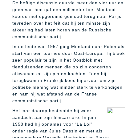
De heftige discussie duurde meer dan vier uur en
geen van hen gaf een millimeter toe. Montand
keerde met opgeruimd gemoed terug naar Parijs,
tevreden over het feit dat hij ten minste zijn
afkeuring had laten horen aan de Russische
communistische partij.
In de lente van 1957 ging Montand naar Polen als
start van een tournee door Oost-Europa. Hij bleek
zeer populair te zijn in het Oostblok met
tienduizenden mensen die op zijn concerten
afkwamen en zijn platen kochten. Toen hij
terugkwam in Frankrijk koos hij ervoor om zijn
politieke mening wat minder sterk te verkondigen
en nam hij wat afstand van de Franse
communistische partij.
Het jaar daarop besteedde hij weer
aandacht aan zijn filmcarrière. In juni
1958 had hij opnames voor “La Loi”
onder regie van Jules Dassin en met als
tegenspelers Marcello Mastroiani en Pierre