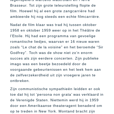
Brasseur. Tot zijn grote teleurstelling flopte de
film. Hoewel hij al een grote zangcarrière had
ambieerde hij nog steeds een echte filmcarrière.
Nadat de film klaar was trad hij tussen oktober
1958 en oktober 1959 weer op in het Théâtre de
l’Etoile. Hij had een programma van gevoelige
romantische liedjes, waarvan er 16 nieuw waren
zoals “Le chat de la voisine” en het beroemde “Sir
Godfrey”. Toch was de show niet zo’n enorm
succes als zijn eerdere concerten. Zijn publieke
imago was een beetje bezoedeld door de
voorgaande gebeurtenissen en het leek hem aan
de zelfverzekerdheid uit zijn vroegere jaren te
ontbreken.
Zijn communistische sympathieën leidden er ook
toe dat hij tot ‘persona non grata’ was verklaard in
de Verenigde Staten. Niettemin werd hij in 1959
door een Amerikaanse theateragent benaderd om
op te treden in New York. Montand bracht zijn