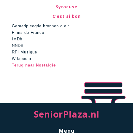
Syracuse
C’est si bon
Geraadpleegde bronnen o.a.:
Films de France
IMDb
NNDB
RFI Musique
Wikipedia
Terug naar Nostalgie
SeniorPlaza.nl
Menu