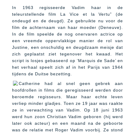
In 1963 regisseerde Vadim haar in de
teleurstellende film La Vice et la Vertu” (de
ondeugd en de deugd). Ze gebruikte nu voor de
film de achternaam van haar moeder (Deneuve).
In de film speelde de nog onervaren actrice op
een vreemde oppervlakkige manier de rol van
Justine, een onschuldig en deugdzaam meisje dat
zich geplaatst ziet tegenover het kwaad. Het
script is losjes gebaseerd op ‘Marquis de Sade’ en
het verhaal speelt zich af in het Parijs van 1944
tijdens de Duitse bezetting.
Catherine had al snel geen gebrek aan
hoofdrollen in films die geregisseerd werden door
beroemde regisseurs. Maar haar echte leven
verliep minder gladjes. Toen ze 19 jaar was raakte
ze in verwachting van Vadim. Op 18 juni 1963
werd hun zoon Christian Vadim geboren (hij werd
later ook acteur) en een maand na de geboorte
was de relatie met Roger Vadim voorbij. Ze stond