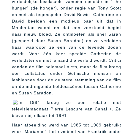
verleidelijke biseksuele vampier speelde in “The
hunger” (de honger), onder regie van Tony Scott
en met als tegenspeler David Bowie. Catherine en
David beelden een modieus paar uit dat in
Manhattan woont en dat een zoektocht begint
naar nieuw bloed. Ze ontmoeten als snel Sarah
(gespeeld door Susan Saradon) en ze verleiden
haar, waardoor ze een van de levende doden
wordt. Voor één keer speelde Catherine de
verleidster en niet iemand die verleid wordt. Critici
vonden de film helemaal niets, maar de film kreeg
een cultstatus onder Gothische mensen en
lesbiennes door de duistere stemming van de film
en de indringende liefdesscènes tussen Catherine
en Susan Saradon.
In 1984 kreeg ze een relatie met
televisiemagnaat Pierre Lescure van Canal +. Ze
bleven bij elkaar tot 1991.
Haar afbeelding werd van 1985 tot 1989 gebruikt
voor ‘Marianne’, het symbool van Frankrijk onder