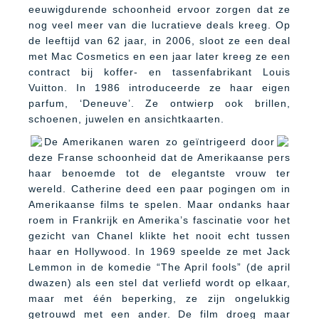
eeuwigdurende schoonheid ervoor zorgen dat ze
nog veel meer van die lucratieve deals kreeg. Op
de leeftijd van 62 jaar, in 2006, sloot ze een deal
met Mac Cosmetics en een jaar later kreeg ze een
contract bij koffer- en tassenfabrikant Louis
Vuitton. In 1986 introduceerde ze haar eigen
parfum, ‘Deneuve’. Ze ontwierp ook brillen,
schoenen, juwelen en ansichtkaarten.
De Amerikanen waren zo geïntrigeerd door
deze Franse schoonheid dat de Amerikaanse pers
haar benoemde tot de elegantste vrouw ter
wereld. Catherine deed een paar pogingen om in
Amerikaanse films te spelen. Maar ondanks haar
roem in Frankrijk en Amerika’s fascinatie voor het
gezicht van Chanel klikte het nooit echt tussen
haar en Hollywood. In 1969 speelde ze met Jack
Lemmon in de komedie “The April fools” (de april
dwazen) als een stel dat verliefd wordt op elkaar,
maar met één beperking, ze zijn ongelukkig
getrouwd met een ander. De film droeg maar