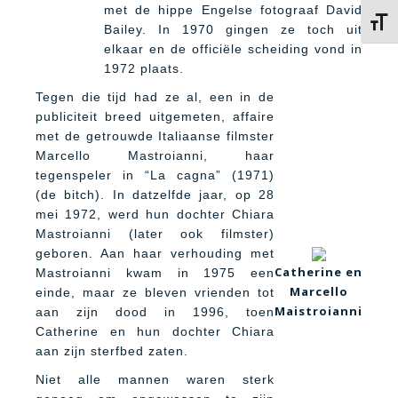
met de hippe Engelse fotograaf David
Kies 
Bailey. In 1970 gingen ze toch uit
elkaar en de officiële scheiding vond in
1972 plaats.
Tegen die tijd had ze al, een in de
publiciteit breed uitgemeten, affaire
met de getrouwde Italiaanse filmster
Marcello Mastroianni, haar
tegenspeler in “La cagna” (1971)
(de bitch). In datzelfde jaar, op 28
mei 1972, werd hun dochter Chiara
Mastroianni (later ook filmster)
geboren. Aan haar verhouding met
Catherine en
Mastroianni kwam in 1975 een
Marcello
einde, maar ze bleven vrienden tot
Maistroianni
aan zijn dood in 1996, toen
Catherine en hun dochter Chiara
aan zijn sterfbed zaten.
Niet alle mannen waren sterk