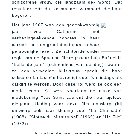
schizofrene vrouw die langzaam gek wordt. Dat
resulteert erin dat ze mannen vermoordt die haar
begeren.
Het jaar 1967 was een gedenkwaardig
jaar voor Catherine met
verbazingwekkende hoogtes in haar
carrière en een groot dieptepunt in haar
persoonlijke leven. Ze schitterde onder
regie van de Spaanse filmregisseur Luis Buñuel in
“Belle de jour” (schoonheid van de dag), waarin
ze een verveelde huisvrouw speelt die haar
seksuele fantasieën bevredigt door ’s middags als
callgirl te werken. Door deze rol werd ze ook een
mode icoon. Ze werd voortaan de muze van
modekoning Yves Saint Laurent die haar tijdloze
elegante kleding voor deze film ontwierp (hij
ontwierp ook haar kleding voor “La Chamade”
(1968), “Sirène du Mississippi” (1969) en “Un Flic”
(1972)).
In datzelfde jaar speelde ze met haar