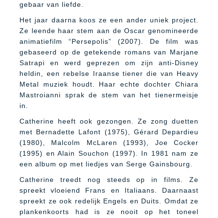
gebaar van liefde.
Het jaar daarna koos ze een ander uniek project.
Ze leende haar stem aan de Oscar genomineerde
animatiefilm “Persepolis” (2007). De film was
gebaseerd op de getekende romans van Marjane
Satrapi en werd geprezen om zijn anti-Disney
heldin, een rebelse Iraanse tiener die van Heavy
Metal muziek houdt. Haar echte dochter Chiara
Mastroianni sprak de stem van het tienermeisje
in.
Catherine heeft ook gezongen. Ze zong duetten
met Bernadette Lafont (1975), Gérard Depardieu
(1980), Malcolm McLaren (1993), Joe Cocker
(1995) en Alain Souchon (1997). In 1981 nam ze
een album op met liedjes van Serge Gainsbourg.
Catherine treedt nog steeds op in films. Ze
spreekt vloeiend Frans en Italiaans. Daarnaast
spreekt ze ook redelijk Engels en Duits. Omdat ze
plankenkoorts had is ze nooit op het toneel