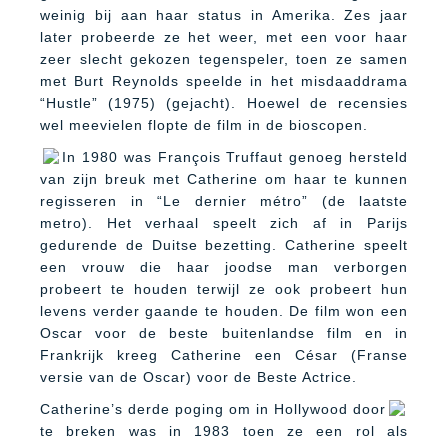
weinig bij aan haar status in Amerika. Zes jaar
later probeerde ze het weer, met een voor haar
zeer slecht gekozen tegenspeler, toen ze samen
met Burt Reynolds speelde in het misdaaddrama
“Hustle” (1975) (gejacht). Hoewel de recensies
wel meevielen flopte de film in de bioscopen.
In 1980 was François Truffaut genoeg hersteld
van zijn breuk met Catherine om haar te kunnen
regisseren in “Le dernier métro” (de laatste
metro). Het verhaal speelt zich af in Parijs
gedurende de Duitse bezetting. Catherine speelt
een vrouw die haar joodse man verborgen
probeert te houden terwijl ze ook probeert hun
levens verder gaande te houden. De film won een
Oscar voor de beste buitenlandse film en in
Frankrijk kreeg Catherine een César (Franse
versie van de Oscar) voor de Beste Actrice.
Catherine’s derde poging om in Hollywood door
te breken was in 1983 toen ze een rol als