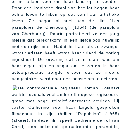
er nu alleen voor om haar kind op te voeden.
Door een ironische draai van het lot begon haar
echte leven te lijken op dat van haar artistieke
leven. Ze begon al snel aan de film “Les
parapluies de Cherbourg” (1964) (de paraplu’s
van Cherbourg). Daarin portretteert ze een jong
meisje dat terechtkomt in een liefdeloos huwelijk
met een rijke man. Nadat hij haar als ze zwanger
wordt verlaten heeft wordt haar vriend de oorlog
ingestuurd. De ervaring dat ze in staat was om
haar eigen pijn en angst om te zetten in haar
acteerprestatie zorgde ervoor dat ze ineens
aangestoken werd door een passie om te acteren.
De controversiële regisseur Roman Polanski
werkte, evenals veel andere Europese regisseurs,
graag met jonge, relatief onervaren actrices. Hij
castte Catherine voor haar Engels gesproken
filmdebuut in zijn thriller “Repulsion” (1965)
(afkeer). In deze film speelt Catherine de rol van
Carol, een seksueel gefrustreerde, paranoïde,