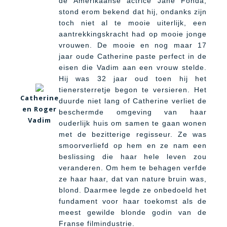
de Amerikaanse actrice Jane Fonda,
stond erom bekend dat hij, ondanks zijn
toch niet al te mooie uiterlijk, een
aantrekkingskracht had op mooie jonge
vrouwen. De mooie en nog maar 17
jaar oude Catherine paste perfect in de
eisen die Vadim aan een vrouw stelde.
Hij was 32 jaar oud toen hij het
tienersterretje begon te versieren. Het
Catherine
duurde niet lang of Catherine verliet de
en Roger
beschermde omgeving van haar
Vadim
ouderlijk huis om samen te gaan wonen
met de bezitterige regisseur. Ze was
smoorverliefd op hem en ze nam een
beslissing die haar hele leven zou
veranderen. Om hem te behagen verfde
ze haar haar, dat van nature bruin was,
blond. Daarmee legde ze onbedoeld het
fundament voor haar toekomst als de
meest gewilde blonde godin van de
Franse filmindustrie.