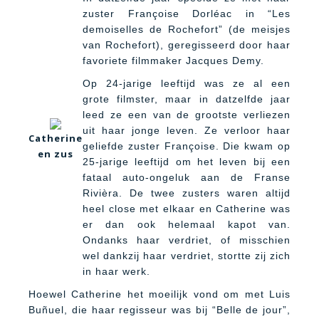
zuster Françoise Dorléac in “Les
demoiselles de Rochefort” (de meisjes
van Rochefort), geregisseerd door haar
favoriete filmmaker Jacques Demy.
Op 24-jarige leeftijd was ze al een
grote filmster, maar in datzelfde jaar
leed ze een van de grootste verliezen
uit haar jonge leven. Ze verloor haar
Catherine
geliefde zuster Françoise. Die kwam op
en zus
25-jarige leeftijd om het leven bij een
fataal auto-ongeluk aan de Franse
Rivièra. De twee zusters waren altijd
heel close met elkaar en Catherine was
er dan ook helemaal kapot van.
Ondanks haar verdriet, of misschien
wel dankzij haar verdriet, stortte zij zich
in haar werk.
Hoewel Catherine het moeilijk vond om met Luis
Buñuel, die haar regisseur was bij “Belle de jour”,