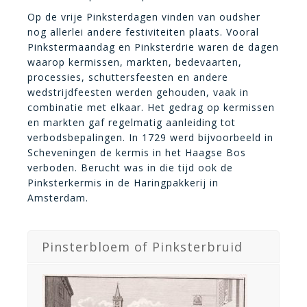
bloem door het
Op de vrije Pinksterdagen vinden van oudsher
mengsel en laat het
nog allerlei andere festiviteiten plaats. Vooral
nog doorkoken. Na
Pinkstermaandag en Pinksterdrie waren de dagen
een minuut voeg je
waarop kermissen, markten, bedevaarten,
het bier toe en laat je
processies, schuttersfeesten en andere
de saus indikken.
wedstrijdfeesten werden gehouden, vaak in
Voeg de kaas toe en
combinatie met elkaar. Het gedrag op kermissen
de zwarte peper en
jn
en markten gaf regelmatig aanleiding tot
dien op en dippen
verbodsbepalingen. In 1729 werd bijvoorbeeld in
maar! Serveer het
Scheveningen de kermis in het Haagse Bos
met stukjes toast [...]
ep
verboden. Berucht was in die tijd ook de
Pinksterkermis in de Haringpakkerij in
Bekijk recept
Amsterdam.
Pinsterbloem of Pinksterbruid