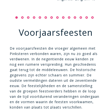
gram patentbloem
zwarte peper prei in
ringen 250 ml Engels
bier, zoals Guiness
300 gram geraspte
en)
Voorjaarsfeesten
Caerphilly-kaas (of
eventueel Chedder)
toast, stokbrood
en/of verse groente
de
De voorjaarsfeesten die vroeger algemeen met
naar keuze (bv.
Pinksteren verbonden waren, zijn nu zo goed als
paprika,
verdwenen. In de negentiende eeuw kenden ze
champignons, wortel)
de
nog een ruimere verspreiding. Hun geschiedenis
Bereidingstijd: 15
t
gaat terug tot de middeleeuwen. De historische
minuten
ak
gegevens zijn echter schaars en summier. De
Hoofdgerecht
in
oudste vermeldingen dateren uit de zeventiende
Bereiding: Smelt de
eeuw. De feestelijkheden en de samenstelling
boter en voeg de prei
van de groepen feestvierders hebben in de loop
toe, laat ongeveer
in
van de tijd voortdurend veranderingen ondergaan
een kwartiertje
en de vormen waarin de feesten voorkwamen,
pruttelen. Roer de
n
konden van plaats tot plaats verschillen.