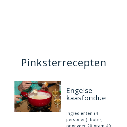
Pinksterrecepten
wl
Engelse
kaasfondue
Ingrediënten (4
personen): boter,
ongeveer 20 gram 40