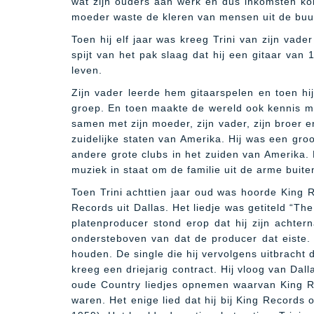
wat zijn ouders aan werk en dus inkomsten ko
moeder waste de kleren van mensen uit de buur
Toen hij elf jaar was kreeg Trini van zijn vad
spijt van het pak slaag dat hij een gitaar van 
leven.
Zijn vader leerde hem gitaarspelen en toen hij 
groep. En toen maakte de wereld ook kennis met
samen met zijn moeder, zijn vader, zijn broer e
zuidelijke staten van Amerika. Hij was een groo
andere grote clubs in het zuiden van Amerika. 
muziek in staat om de familie uit de arme buite
Toen Trini achttien jaar oud was hoorde King R
Records uit Dallas. Het liedje was getiteld “T
platenproducer stond erop dat hij zijn achter
ondersteboven van dat de producer dat eiste. 
houden. De single die hij vervolgens uitbracht 
kreeg een driejarig contract. Hij vloog van D
oude Country liedjes opnemen waarvan King Re
waren. Het enige lied dat hij bij King Records