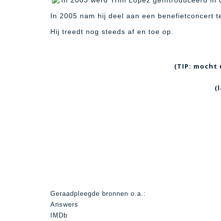
In 2003 werd Trini Lopez geïntroduceerd in d
In 2005 nam hij deel aan een benefietconcert 
Hij treedt nog steeds af en toe op.
(TIP: mocht 
(
Geraadpleegde bronnen o.a.:
Answers
IMDb