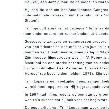
Deluxe’, een Jazz gitaar. Beide modellen waren
Hij had de eer om het Amerikaanse Congres 
internationale betrekkingen”. Evenals Frank S
Staten”.
Trini gelooft sterk in het gezegde “Het is aardi
aan onder andere het kankerfonds, het diabete
Succesvolle zangers en zangeressen proberen 
van een priester en een officier van justitie i
toedoen van Frank Sinatra) speelde hij in “Mar
Zijn tweede filmoptreden was in “A Poppy is
Mastriani en een sterke bezetting van de ander
in de hoofdrollen Lee Marvin en Charles Brons
Heroes” (de bescheiden helden, 1971). Zijn eer
Trini Lopez is een veelzijdig mens: zanger, liedj
wereld heeft opgetreden. Hij krijgt staande ovati
In 1987 had hij optredens op een van de groot
was zo’n succes dat hij ook voor het begin van
De populariteit van Trini Lopez nam weer toe to