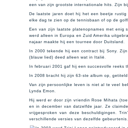
een van zijn grootste internationale hits. Zijn 
De laatste jaren doet hij het een beetje rustig
elke dag te zien op de tennisbaan of op de golfb
Een van zijn laatste platenopnames met enig 
werd alleen in Europa en Zuid Amerika uitgebrac
najaar maakte hij een tournee door Duitsland.
In 2000 tekende hij een contract bij Sony. Zij
(blauw lied) deed alleen wat in Italië.
In februari 2001 gaf hij een succesvolle reeks 
In 2008 bracht hij zijn 63-ste album op, getitel
Van zijn persoonlijke leven is niet al te veel
Lynda Emon.
Hij werd er door zijn vriendin Rose Mihata (t
en in december van datzelfde jaar. Ze claimde 
vrijgesproken van deze beschuldigingen. Tri
verschillende versies van dezelfde gebeurtenis.