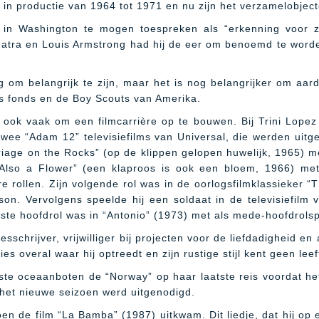
 in productie van 1964 tot 1971 en nu zijn het verzamelobject
in Washington te mogen toespreken als “erkenning voor z
inatra en Louis Armstrong had hij de eer om benoemd te wor
g om belangrijk te zijn, maar het is nog belangrijker om aardi
s fonds en de Boy Scouts van Amerika.
ook vaak om een filmcarrière op te bouwen. Bij Trini Lopez 
n twee “Adam 12” televisiefilms van Universal, die werden uit
riage on the Rocks” (op de klippen gelopen huwelijk, 1965) m
 Also a Flower” (een klaproos is ook een bloem, 1966) me
e rollen. Zijn volgende rol was in de oorlogsfilmklassieker “
on. Vervolgens speelde hij een soldaat in de televisiefilm 
ste hoofdrol was in “Antonio” (1973) met als mede-hoofdrolspe
esschrijver, vrijwilliger bij projecten voor de liefdadigheid en 
es overal waar hij optreedt en zijn rustige stijl kent geen leef
ste oceaanboten de “Norway” op haar laatste reis voordat h
 het nieuwe seizoen werd uitgenodigd.
en de film “La Bamba” (1987) uitkwam. Dit liedje, dat hij op el