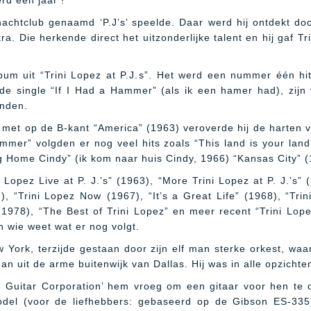
rd een jaar !
 nachtclub genaamd ‘P.J’s’ speelde. Daar werd hij ontdekt d
. Die herkende direct het uitzonderlijke talent en hij gaf Trin
bum uit “Trini Lopez at P.J.s”. Het werd een nummer één hi
 de single “If I Had a Hammer” (als ik een hamer had), zij
anden.
et op de B-kant “America” (1963) veroverde hij de harten v
mmer” volgden er nog veel hits zoals “This land is your land”
 Home Cindy” (ik kom naar huis Cindy, 1966) “Kansas City” (
 Lopez Live at P. J.’s” (1963), “More Trini Lopez at P. J.’s”
“Trini Lopez Now (1967), “It’s a Great Life” (1968), “Trini
 (1978), “The Best of Trini Lopez” en meer recent “Trini Lo
 wie weet wat er nog volgt.
 York, terzijde gestaan door zijn elf man sterke orkest, wa
an uit de arme buitenwijk van Dallas. Hij was in alle opzicht
on Guitar Corporation’ hem vroeg om een gitaar voor hen te o
odel (voor de liefhebbers: gebaseerd op de Gibson ES-335