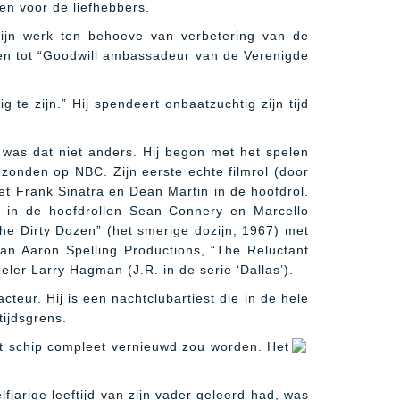
en voor de liefhebbers.
ijn werk ten behoeve van verbetering van de
den tot “Goodwill ambassadeur van de Verenigde
g te zijn.” Hij spendeert onbaatzuchtig zijn tijd
was dat niet anders. Hij begon met het spelen
gezonden op NBC. Zijn eerste echte filmrol (door
et Frank Sinatra en Dean Martin in de hoofdrol.
t in de hoofdrollen Sean Connery en Marcello
The Dirty Dozen” (het smerige dozijn, 1967) met
van Aaron Spelling Productions, “The Reluctant
ler Larry Hagman (J.R. in de serie ‘Dallas’).
acteur. Hij is een nachtclubartiest die in de hele
tijdsgrens.
et schip compleet vernieuwd zou worden. Het
fjarige leeftijd van zijn vader geleerd had, was