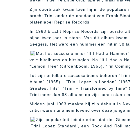
weken in de ‘Ye Little Club’ spelen, maar dat we
Zijn doorbraak kwam toen hij in de populaire
bracht Trini onder de aandacht van Frank Sinatra
platenlabel Reprise Records.
In 1963 bracht Reprise Records zijn eerste al
bijna twee jaar in staan. Van dit album kwam
Seegers. Het werd een nummer één hit in 38 l
Met het succesnummer “If I Had a Hammer” m
vele hitalbums en hitsingles. Na “If I Had a Ha
“Lemon Tree” (citroenboom, 1965), “I’m Coming
Tot zijn ontelbare succesalbums behoren “Trini
Album” (1965), “Trini Lopez in London” (1967), 
Greatest Hits”, “Trini – Transformed by Time”
Trini meer dan 63 albums op zijn naam staan en
Midden juni 1963 maakte hij zijn debuut in New
critici waren unaniem lovend over deze jonge m
Zijn populariteit leidde ertoe dat de ‘Gibs
‘Trini Lopez Standard’, een Rock And Roll m