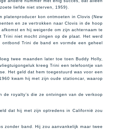
 enige andere nummer met enig succes, dat alleen
oete liefde niet sterven, 1959).
gen platenproducer kon ontmoeten in Clovis (New
rumenten en ze vertrokken naar Clovis in de hoop
 afkomst en hij weigerde om zijn achternaam te
t Trini niet mocht zingen op de plaat. Het werd
as ontbond Trini de band en vormde een geheel
 sloeg twee maanden later toe toen Buddy Holly,
iegtuigongeluk kreeg Trini een telefoontje van
ase.
Het geld dat hem toegestuurd was voor een
n 1960 kwam hij met zijn oude stationcar, waarop
n de royalty’s die ze ontvingen van de verkoop
ld dat hij met zijn optredens in Californië zou
, dus zonder band. Hij zou aanvankelijk maar twee