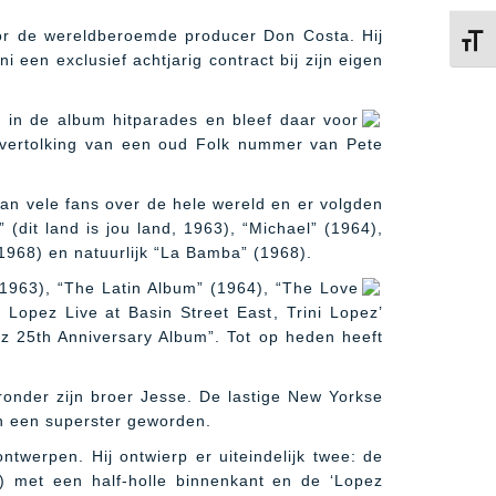
oor de wereldberoemde producer Don Costa. Hij
Kies 
i een exclusief achtjarig contract bij zijn eigen
t in de album hitparades en bleef daar voor
n vertolking van een oud Folk nummer van Pete
an vele fans over de hele wereld en er volgden
 (dit land is jou land, 1963), “Michael” (1964),
1968) en natuurlijk “La Bamba” (1968).
 (1963), “The Latin Album” (1964), “The Love
 Lopez Live at Basin Street East, Trini Lopez’
pez 25th Anniversary Album”.
Tot op heden heeft
aronder zijn broer Jesse. De lastige New Yorkse
en een superster geworden.
ntwerpen. Hij ontwierp er uiteindelijk twee: de
) met een half-holle binnenkant en de ‘Lopez