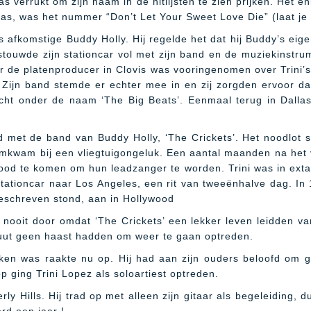
was verrukt om zijn naam in de hitlijsten te zien prijken. Het
as, was het nummer “Don’t Let Your Sweet Love Die” (laat je z
s afkomstige Buddy Holly. Hij regelde het dat hij Buddy’s ei
j stouwde zijn stationcar vol met zijn band en de muziekinst
de platenproducer in Clovis was vooringenomen over Trini’s
l. Zijn band stemde er echter mee in en zij zorgden ervoor da
acht onder de naam ‘The Big Beats’. Eenmaal terug in Dall
nd met de band van Buddy Holly, ‘The Crickets’. Het noodlot
mkwam bij een vliegtuigongeluk. Een aantal maanden na het vl
wood te komen om hun leadzanger te worden.
Trini was in ext
ijn stationcar naar Los Angeles, een rit van tweeënhalve dag. I
geschreven stond, aan in Hollywood
nooit door omdat ‘The Crickets’ een lekker leven leidden va
luut geen haast hadden om weer te gaan optreden.
ken was raakte nu op. Hij had aan zijn ouders beloofd om ge
 ging Trini Lopez als soloartiest optreden.
erly Hills. Hij trad op met alleen zijn gitaar als begeleiding