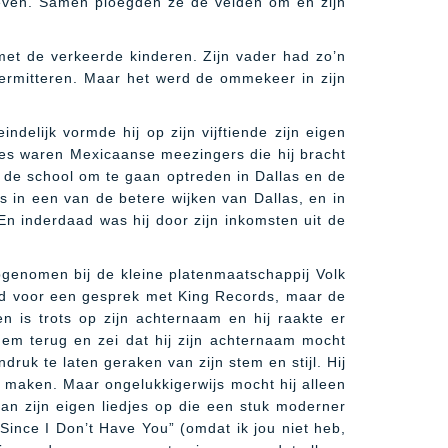
leven. Samen ploegden ze de velden om en zijn
 met de verkeerde kinderen. Zijn vader had zo’n
n permitteren. Maar het werd de ommekeer in zijn
ndelijk vormde hij op zijn vijftiende zijn eigen
djes waren Mexicaanse meezingers die hij bracht
ij de school om te gaan optreden in Dallas en de
as in een van de betere wijken van Dallas, en in
En inderdaad was hij door zijn inkomsten uit de
opgenomen bij de kleine platenmaatschappij Volk
digd voor een gesprek met King Records, maar de
n is trots op zijn achternaam en hij raakte er
hem terug en zei dat hij zijn achternaam mocht
ruk te laten geraken van zijn stem en stijl. Hij
 maken. Maar ongelukkigerwijs mocht hij alleen
n zijn eigen liedjes op die een stuk moderner
Since I Don’t Have You” (omdat ik jou niet heb,