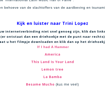
e ‘Internatioinal Latin Music Hall of Fame”.
ten behoeve van de slachtoffers van de aardbeving en tsunami
Kijk en luister naar Trini Lopez
uw internetverbinding niet snel genoeg zijn, klik dan links
(er ontstaat dan een driehoekje met de punt naar rechts)
laat u het filmpje downloaden en klik dan op het driehoekj
If I had A Hammer
America
This Land Is Your Land
Lemon tree
La Bamba
Besame Mucho
(kus me veel)