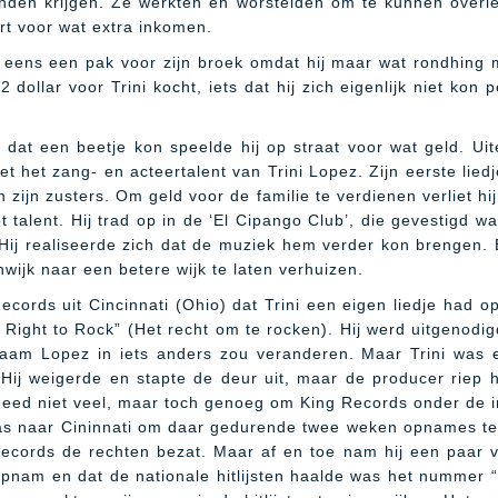
nden krijgen. Ze werkten en worstelden om te kunnen over
t voor wat extra inkomen.
er eens een pak voor zijn broek omdat hij maar wat rondhing
12 dollar voor Trini kocht, iets dat hij zich eigenlijk niet ko
dat een beetje kon speelde hij op straat voor wat geld. Uitei
 het zang- en acteertalent van Trini Lopez. Zijn eerste lie
n zijn zusters. Om geld voor de familie te verdienen verliet h
t talent. Hij trad op in de ‘El Cipango Club’, die gevestigd w
Hij realiseerde zich dat de muziek hem verder kon brengen. 
nwijk naar een betere wijk te laten verhuizen.
ecords uit Cincinnati (Ohio) dat Trini een eigen liedje had 
he Right to Rock” (Het recht om te rocken). Hij werd uitgeno
naam Lopez in iets anders zou veranderen. Maar Trini was e
Hij weigerde en stapte de deur uit, maar de producer riep 
deed niet veel, maar toch genoeg om King Records onder de ind
allas naar Cininnati om daar gedurende twee weken opnames te
cords de rechten bezat. Maar af en toe nam hij een paar va
 opnam en dat de nationale hitlijsten haalde was het nummer “