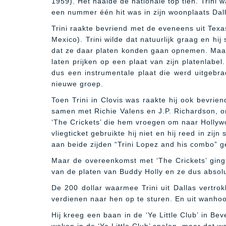
1959). Het haalde de nationale top tien. Trini 
een nummer één hit was in zijn woonplaats Dall
Trini raakte bevriend met de eveneens uit Texa
Mexico). Trini wilde dat natuurlijk graag en hi
dat ze daar platen konden gaan opnemen. Maar 
laten prijken op een plaat van zijn platenlabe
dus een instrumentale plaat die werd uitgebr
nieuwe groep.
Toen Trini in Clovis was raakte hij ook bevrie
samen met Richie Valens en J.P. Richardson, o
‘The Crickets’ die hem vroegen om naar Holly
vliegticket gebruikte hij niet en hij reed in z
aan beide zijden “Trini Lopez and his combo” 
Maar de overeenkomst met ‘The Crickets’ ging 
van de platen van Buddy Holly en ze dus abso
De 200 dollar waarmee Trini uit Dallas vertrok
verdienen naar hen op te sturen. En uit wanhoop
Hij kreeg een baan in de ‘Ye Little Club’ in Bev