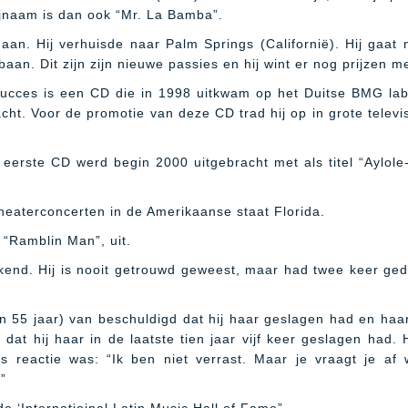
bijnaam is dan ook “Mr. La Bamba”.
 aan. Hij verhuisde naar Palm Springs (Californië). Hij gaat n
aan. Dit zijn zijn nieuwe passies en hij wint er nog prijzen m
succes is een CD die in 1998 uitkwam op het Duitse BMG la
ht. Voor de promotie van deze CD trad hij op in grote televis
n eerste CD werd begin 2000 uitgebracht met als titel “Aylol
theaterconcerten in de Amerikaanse staat Florida.
d “Ramblin Man”, uit.
 bekend. Hij is nooit getrouwd geweest, maar had twee keer ge
oen 55 jaar) van beschuldigd dat hij haar geslagen had en h
dat hij haar in de laatste tien jaar vijf keer geslagen had.
n’s reactie was: “Ik ben niet verrast. Maar je vraagt je
”