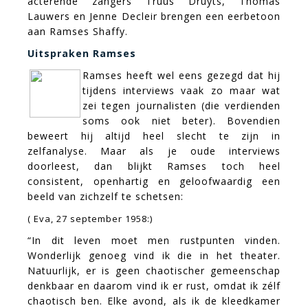
acterende zangers Truus Druyts, Thomas
Lauwers en Jenne Decleir brengen een eerbetoon
aan Ramses Shaffy.
Uitspraken Ramses
Ramses heeft wel eens gezegd dat hij
tijdens interviews vaak zo maar wat
zei tegen journalisten (die verdienden
soms ook niet beter). Bovendien
beweert hij altijd heel slecht te zijn in
zelfanalyse. Maar als je oude interviews
doorleest, dan blijkt Ramses toch heel
consistent, openhartig en geloofwaardig een
beeld van zichzelf te schetsen:
( Eva, 27 september 1958:)
“In dit leven moet men rustpunten vinden.
Wonderlijk genoeg vind ik die in het theater.
Natuurlijk, er is geen chaotischer gemeenschap
denkbaar en daarom vind ik er rust, omdat ik zélf
chaotisch ben. Elke avond, als ik de kleedkamer