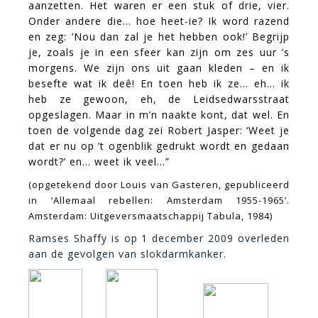
aanzetten. Het waren er een stuk of drie, vier.
Onder andere die… hoe heet-ie? Ik word razend
en zeg: ‘Nou dan zal je het hebben ook!’ Begrijp
je, zoals je in een sfeer kan zijn om zes uur ’s
morgens. We zijn ons uit gaan kleden – en ik
besefte wat ik deê! En toen heb ik ze… eh… ik
heb ze gewoon, eh, de Leidsedwarsstraat
opgeslagen. Maar in m’n naakte kont, dat wel. En
toen de volgende dag zei Robert Jasper: ‘Weet je
dat er nu op ’t ogenblik gedrukt wordt en gedaan
wordt?’ en… weet ik veel…”
(opgetekend door Louis van Gasteren, gepubliceerd
in ‘Allemaal rebellen: Amsterdam 1955-1965’.
Amsterdam: Uitgeversmaatschappij Tabula, 1984)
Ramses Shaffy is op 1 december 2009 overleden
aan de gevolgen van slokdarmkanker.