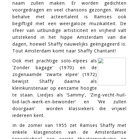
naam zullen maken. Er worden gedichten
voorgedragen en veel chansons gezongen. Want
behalve met acteertalent is Ramses ook
begiftigd met een weergaloze muzikaliteit. De
sfeer van uitbundige artisticiteit en vrijheid valt
uitstekend in het hippe Amsterdam van die
dagen, hoewel Shaffy nauwelijks geëngageerd is.
Tout Amsterdam komt naar Shaffy Chantant!
Ook met prachtige solo-elpees als
‘Zonder bagage’ (1970) en de
zogenaamde ‘zwarte elpee’ (1972)
bewijst Shaffy daarna als
kleinkunstenaar op eenzame hoogte
te staan. Liedjes als ‘Sammy’, ‘Zing-vecht-huil-
bid-lach-werk-en-bewonder’ en ‘We zullen
doorgaan’ worden klassiekers die vrijwel
iedereen kent.
In de zomer van 1955 zet Ramses Shaffy met
enkele klasgenoten van de Amsterdamse
toneelschool een eerste theaterproductie op