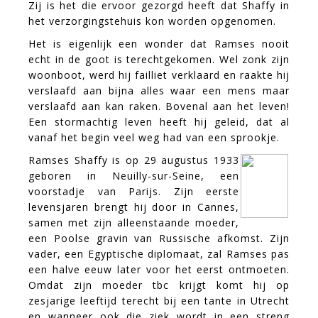
Zij is het die ervoor gezorgd heeft dat Shaffy in
het verzorgingstehuis kon worden opgenomen.
Het is eigenlijk een wonder dat Ramses nooit
echt in de goot is terechtgekomen. Wel zonk zijn
woonboot, werd hij failliet verklaard en raakte hij
verslaafd aan bijna alles waar een mens maar
verslaafd aan kan raken. Bovenal aan het leven!
Een stormachtig leven heeft hij geleid, dat al
vanaf het begin veel weg had van een sprookje.
Ramses Shaffy is op 29 augustus 1933
geboren in Neuilly-sur-Seine, een
voorstadje van Parijs. Zijn eerste
levensjaren brengt hij door in Cannes,
samen met zijn alleenstaande moeder,
een Poolse gravin van Russische afkomst. Zijn
vader, een Egyptische diplomaat, zal Ramses pas
een halve eeuw later voor het eerst ontmoeten.
Omdat zijn moeder tbc krijgt komt hij op
zesjarige leeftijd terecht bij een tante in Utrecht
en wanneer ook die ziek wordt in een streng