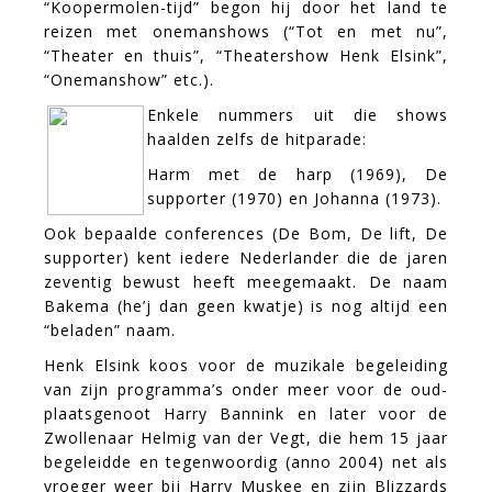
“Koopermolen-tijd” begon hij door het land te
reizen met onemanshows (“Tot en met nu”,
“Theater en thuis”, “Theatershow Henk Elsink”,
“Onemanshow” etc.).
Enkele nummers uit die shows
haalden zelfs de hitparade:
Harm met de harp (1969), De
supporter (1970) en Johanna (1973).
Ook bepaalde conferences (De Bom, De lift, De
supporter) kent iedere Nederlander die de jaren
zeventig bewust heeft meegemaakt. De naam
Bakema (he’j dan geen kwatje) is nog altijd een
“beladen” naam.
Henk Elsink koos voor de muzikale begeleiding
van zijn programma’s onder meer voor de oud-
plaatsgenoot Harry Bannink en later voor de
Zwollenaar Helmig van der Vegt, die hem 15 jaar
begeleidde en tegenwoordig (anno 2004) net als
vroeger weer bij Harry Muskee en zijn Blizzards