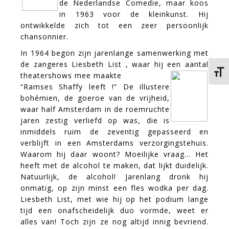
de Nederlandse Comedie, maar koos
in 1963 voor de kleinkunst. Hij
ontwikkelde zich tot een zeer persoonlijk
chansonnier.
In 1964 begon zijn jarenlange samenwerking met
de zangeres Liesbeth List , waar hij een aantal
Kies 
theatershows mee maakte
“Ramses Shaffy leeft !” De illustere
bohémien, de goeroe van de vrijheid,
waar half Amsterdam in de roemruchte
jaren zestig verliefd op was, die is
inmiddels ruim de zeventig gepasseerd en
verblijft in een Amsterdams verzorgingstehuis.
Waarom hij daar woont? Moeilijke vraag… Het
heeft met de alcohol te maken, dat lijkt duidelijk.
Natuurlijk, de alcohol! Jarenlang dronk hij
onmatig, op zijn minst een fles wodka per dag.
Liesbeth List, met wie hij op het podium lange
tijd een onafscheidelijk duo vormde, weet er
alles van! Toch zijn ze nog altijd innig bevriend.