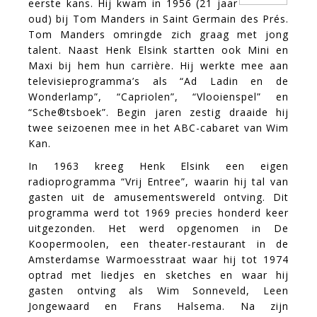
eerste kans. Hij kwam in 1956 (21 jaar
oud) bij Tom Manders in Saint Germain des Prés.
Tom Manders omringde zich graag met jong
talent. Naast Henk Elsink startten ook Mini en
Maxi bij hem hun carrière. Hij werkte mee aan
televisieprogramma’s als “Ad Ladin en de
Wonderlamp”, “Capriolen”, “Vlooienspel” en
“Sche®tsboek”. Begin jaren zestig draaide hij
twee seizoenen mee in het ABC-cabaret van Wim
Kan.
In 1963 kreeg Henk Elsink een eigen
radioprogramma “Vrij Entree”, waarin hij tal van
gasten uit de amusementswereld ontving. Dit
programma werd tot 1969 precies honderd keer
uitgezonden. Het werd opgenomen in De
Koopermoolen, een theater-restaurant in de
Amsterdamse Warmoesstraat waar hij tot 1974
optrad met liedjes en sketches en waar hij
gasten ontving als Wim Sonneveld, Leen
Jongewaard en Frans Halsema. Na zijn