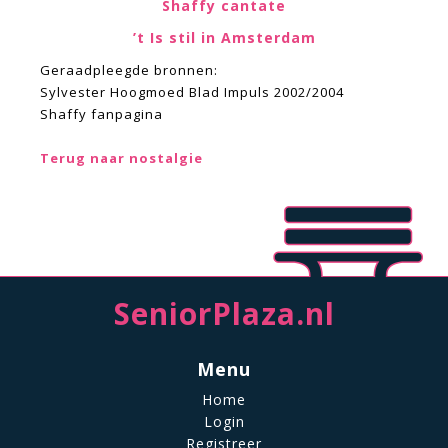
Shaffy cantate
’t Is stil in Amsterdam
Geraadpleegde bronnen:
Sylvester Hoogmoed Blad Impuls 2002/2004
Shaffy fanpagina
Terug naar nostalgie
SeniorPlaza.nl
Menu
Home
Login
Registreer