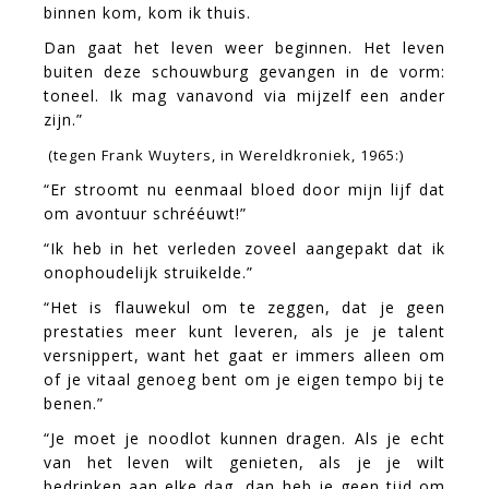
binnen kom, kom ik thuis.
Dan gaat het leven weer beginnen. Het leven
buiten deze schouwburg gevangen in de vorm:
toneel. Ik mag vanavond via mijzelf een ander
zijn.”
(tegen Frank Wuyters, in Wereldkroniek, 1965:)
“Er stroomt nu eenmaal bloed door mijn lijf dat
om avontuur schrééuwt!”
“Ik heb in het verleden zoveel aangepakt dat ik
onophoudelijk struikelde.”
“Het is flauwekul om te zeggen, dat je geen
prestaties meer kunt leveren, als je je talent
versnippert, want het gaat er immers alleen om
of je vitaal genoeg bent om je eigen tempo bij te
benen.”
“Je moet je noodlot kunnen dragen. Als je echt
van het leven wilt genieten, als je je wilt
bedrinken aan elke dag, dan heb je geen tijd om