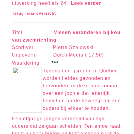
uitwerking heeft als 24.
Lees verder
Terug naar overzicht
Titel:
Vissen veranderen bij kou
van zwemrichting
Schrijver:
Pierre Szalowski
Uitgeverij: Dutch Media ( 17,50)
***
Waa
rd
erin
g:
Tijdens een ijsregen in Québec
worden liefdes gevonden en
hervonden, in deze fijne roman
over een jochie dat letterlijk
hemel en aarde beweegt om zijn
ouders bij elkaar te houden.
Een elfjarige jongen verneemt van zijn
ouders dat ze gaan scheiden. Ten einde raad
loopt hij naar buiten en kijkt omhoog naar de