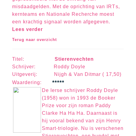
misdaadgelden. Met de oprichting van IRTs,
kernteams en Nationale Recherche moest
een krachtig signaal worden afgegeven.
Lees verder
Terug naar overzicht
Titel:
Stierenvechten
Schrijver: Roddy Doyle
Uitgeverij: Nijgh & Van Ditmar ( 17,50)
*****
Waa
rd
erin
g:
De Ierse schrijver Roddy Doyle
(1958) won in 1993 de Booker
Prize voor zijn roman Paddy
Clarke Ha Ha Ha. Daarnaast is
hij vooral bekend van zijn Henry
Smart-triologie. Nu is verschenen
Stierenvechten, een bundel met