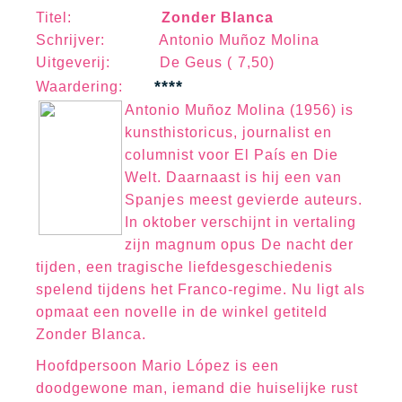
Titel:
Zonder Blanca
Schrijver:
Antonio Muñoz Molina
Uitgeverij: De Geus ( 7,50)
****
Waa
rd
erin
g:
Antonio Muñoz Molina (1956) is
kunsthistoricus, journalist en
columnist voor El País en Die
Welt. Daarnaast is hij een van
Spanjes meest gevierde auteurs.
In oktober verschijnt in vertaling
zijn magnum opus De nacht der
tijden, een tragische liefdesgeschiedenis
spelend tijdens het Franco-regime. Nu ligt als
opmaat een novelle in de winkel getiteld
Zonder Blanca.
Hoofdpersoon Mario López is een
doodgewone man, iemand die huiselijke rust