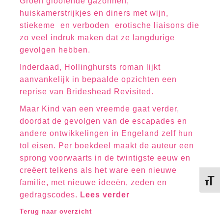
Groen glooiende gazonnen,
huiskamerstrijkjes en diners met wijn,
stiekeme  en verboden  erotische liaisons die
zo veel indruk maken dat ze langdurige
gevolgen hebben.
Inderdaad, Hollinghursts roman lijkt
aanvankelijk in bepaalde opzichten een
reprise van Brideshead Revisited.
Maar Kind van een vreemde gaat verder,
doordat de gevolgen van de escapades en
andere ontwikkelingen in Engeland zelf hun
tol eisen. Per boekdeel maakt de auteur een
sprong voorwaarts in de twintigste eeuw en
creëert telkens als het ware een nieuwe
Kies 
familie, met nieuwe ideeën, zeden en
gedragscodes.
Lees verder
Terug naar overzicht