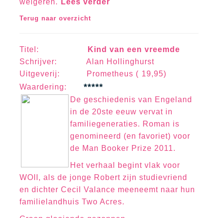
weigeren.
Lees verder
Terug naar overzicht
Titel:
Kind van een vreemde
Schrijver: Alan Hollinghurst
Uitgeverij: Prometheus ( 19,95)
*****
Waa
rd
erin
g:
De geschiedenis van Engeland
in de 20ste eeuw vervat in
familiegeneraties. Roman is
genomineerd (en favoriet) voor
de Man Booker Prize 2011.
Het verhaal begint vlak voor
WOII, als de jonge Robert zijn studievriend
en dichter Cecil Valance meeneemt naar hun
familielandhuis Two Acres.