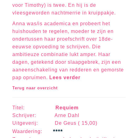
voor Timothy) is twee. En hij is de
vleesgeworden nachtmerrie in kruippakje.
Anna was/is academica en probeert het
huishouden te regelen, moeder te zijn en
ondertussen haar proefschrift over 18de-
eeuwse opvoeding te schrijven. Die
ambitieuze combinatie lukt amper. Haar
dagen, getekend door slaapgebrek, zijn een
aaneenschakeling van redderen en gemorste
pap opruimen.
Lees verder
Terug naar overzicht
Titel:
Requiem
Schrijver: Arne Dahl
Uitgeverij: De Geus ( 15,00)
****
Waa
rd
erin
g: