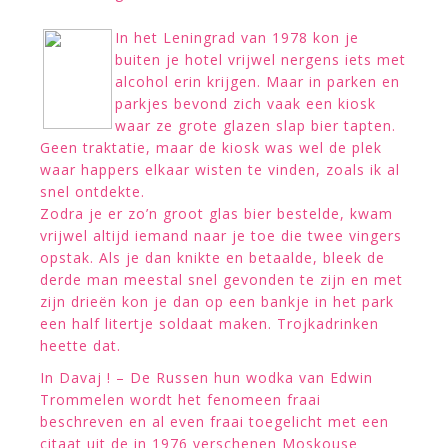
In het Leningrad van 1978 kon je
buiten je hotel vrijwel nergens iets met
alcohol erin krijgen. Maar in parken en
parkjes bevond zich vaak een kiosk
waar ze grote glazen slap bier tapten.
Geen traktatie, maar de kiosk was wel de plek
waar happers elkaar wisten te vinden, zoals ik al
snel ontdekte.
Zodra je er zo’n groot glas bier bestelde, kwam
vrijwel altijd iemand naar je toe die twee vingers
opstak. Als je dan knikte en betaalde, bleek de
derde man meestal snel gevonden te zijn en met
zijn drieën kon je dan op een bankje in het park
een half litertje soldaat maken. Trojkadrinken
heette dat.
In Davaj ! – De Russen hun wodka van Edwin
Trommelen wordt het fenomeen fraai
beschreven en al even fraai toegelicht met een
citaat uit de in 1976 verschenen Moskouse