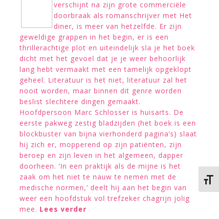
verschijnt na zijn grote commerciële
doorbraak als romanschrijver met Het
diner, is meer van hetzelfde. Er zijn
geweldige grappen in het begin, er is een
thrillerachtige plot en uiteindelijk sla je het boek
dicht met het gevoel dat je je weer behoorlijk
lang hebt vermaakt met een tamelijk opgeklopt
geheel. Literatuur is het niet, literatuur zal het
nooit worden, maar binnen dit genre worden
beslist slechtere dingen gemaakt.
Hoofdpersoon Marc Schlosser is huisarts. De
eerste pakweg zestig bladzijden (het boek is een
blockbuster van bijna vierhonderd pagina’s) slaat
hij zich er, mopperend op zijn patiënten, zijn
beroep en zijn leven in het algemeen, dapper
doorheen. ‘In een praktijk als de mijne is het
zaak om het niet te nauw te nemen met de
Kies 
medische normen,’ deelt hij aan het begin van
weer een hoofdstuk vol trefzeker chagrijn jolig
mee.
Lees verder