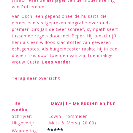
(1982-1998) de aanjager van de modernisering
van Rotterdam.
Van Osch, een gepensioneerde huisarts die
eerder een veelgeprezen biografie over oud-
premier Dirk Jan de Geer schreef, sympathiseert
tussen de regels door met Peper. Hij omschrijft
hem als een willoos slachtoffer van gewezen
echtgenotes. Als burgemeester raakte hij in een
diepe crisis door toedoen van zijn toenmalige
vrouw Gusta.
Lees verder
Terug naar overzicht
Titel:
Davaj ! – De Russen en hun
wodka
Schrijver: Edwin Trommelen
Uitgeverij: Mets & Mets ( 20,00)
*****
Waardering: