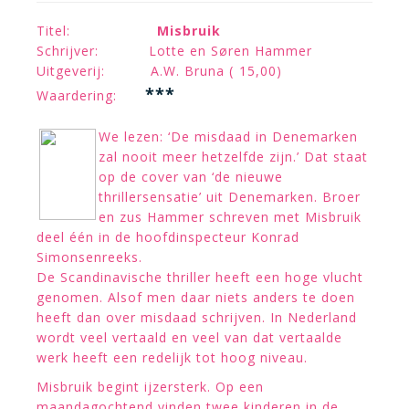
Titel:
Misbruik
Schrijver: Lotte en Søren Hammer
Uitgeverij: A.W. Bruna ( 15,00)
***
Waardering:
We lezen: ‘De misdaad in Denemarken
zal nooit meer hetzelfde zijn.’ Dat staat
op de cover van ‘de nieuwe
thrillersensatie’ uit Denemarken. Broer
en zus Hammer schreven met Misbruik
deel één in de hoofdinspecteur Konrad
Simonsenreeks.
De Scandinavische thriller heeft een hoge vlucht
genomen. Alsof men daar niets anders te doen
heeft dan over misdaad schrijven. In Nederland
wordt veel vertaald en veel van dat vertaalde
werk heeft een redelijk tot hoog niveau.
Misbruik begint ijzersterk. Op een
maandagochtend vinden twee kinderen in de