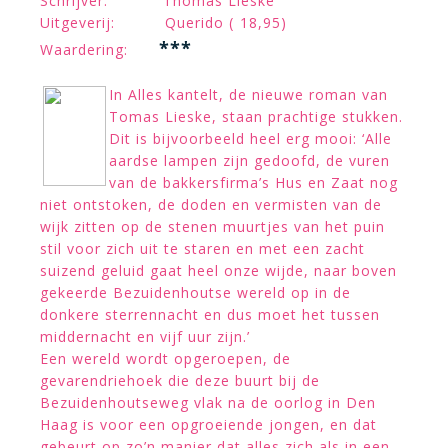
Schrijver: Thomas Lieske
Uitgeverij: Querido ( 18,95)
***
Waardering:
In Alles kantelt, de nieuwe roman van
Tomas Lieske, staan prachtige stukken.
Dit is bijvoorbeeld heel erg mooi: ‘Alle
aardse lampen zijn gedoofd, de vuren
van de bakkersfirma’s Hus en Zaat nog
niet ontstoken, de doden en vermisten van de
wijk zitten op de stenen muurtjes van het puin
stil voor zich uit te staren en met een zacht
suizend geluid gaat heel onze wijde, naar boven
gekeerde Bezuidenhoutse wereld op in de
donkere sterrennacht en dus moet het tussen
middernacht en vijf uur zijn.’
Een wereld wordt opgeroepen, de
gevarendriehoek die deze buurt bij de
Bezuidenhoutseweg vlak na de oorlog in Den
Haag is voor een opgroeiende jongen, en dat
gebeurt op zo’n manier dat alles zich als in een