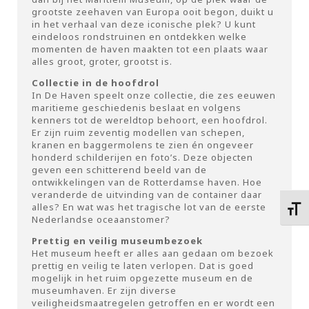
grootste zeehaven van Europa ooit begon, duikt u
in het verhaal van deze iconische plek? U kunt
eindeloos rondstruinen en ontdekken welke
momenten de haven maakten tot een plaats waar
alles groot, groter, grootst is.
Collectie in de hoofdrol
In De Haven speelt onze collectie, die zes eeuwen
maritieme geschiedenis beslaat en volgens
kenners tot de wereldtop behoort, een hoofdrol.
Er zijn ruim zeventig modellen van schepen,
kranen en baggermolens te zien én ongeveer
honderd schilderijen en foto’s. Deze objecten
geven een schitterend beeld van de
ontwikkelingen van de Rotterdamse haven. Hoe
veranderde de uitvinding van de container daar
alles? En wat was het tragische lot van de eerste
Kies 
Nederlandse oceaanstomer?
Prettig en veilig museumbezoek
Het museum heeft er alles aan gedaan om bezoek
prettig en veilig te laten verlopen. Dat is goed
mogelijk in het ruim opgezette museum en de
museumhaven. Er zijn diverse
veiligheidsmaatregelen getroffen en er wordt een