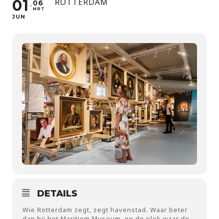
01
ROTTERDAM
06
MRT
JUN
DETAILS
Wie Rotterdam zegt, zegt havenstad. Waar beter
dan bij het Maritiem Museum, op de plek waar de