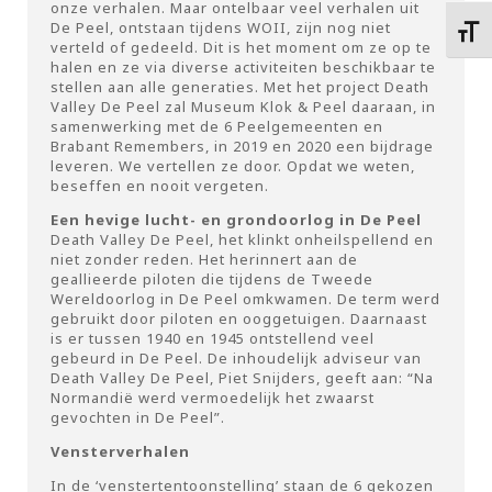
onze verhalen. Maar ontelbaar veel verhalen uit
De Peel, ontstaan tijdens WOII, zijn nog niet
Kies 
verteld of gedeeld. Dit is het moment om ze op te
halen en ze via diverse activiteiten beschikbaar te
stellen aan alle generaties. Met het project Death
Valley De Peel zal Museum Klok & Peel daaraan, in
samenwerking met de 6 Peelgemeenten en
Brabant Remembers, in 2019 en 2020 een bijdrage
leveren. We vertellen ze door. Opdat we weten,
beseffen en nooit vergeten.
Een hevige lucht- en grondoorlog in De Peel
Death Valley De Peel, het klinkt onheilspellend en
niet zonder reden. Het herinnert aan de
geallieerde piloten die tijdens de Tweede
Wereldoorlog in De Peel omkwamen. De term werd
gebruikt door piloten en ooggetuigen. Daarnaast
is er tussen 1940 en 1945 ontstellend veel
gebeurd in De Peel. De inhoudelijk adviseur van
Death Valley De Peel, Piet Snijders, geeft aan: “Na
Normandië werd vermoedelijk het zwaarst
gevochten in De Peel”.
Vensterverhalen
In de ‘venstertentoonstelling’ staan de 6 gekozen