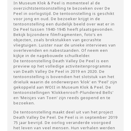
In Museum Klok & Peel is momenteel al de
overzichtstentoonstelling te bezoeken over De
Peel in oorlogstijd. De tentoonstelling is geschikt
voor jong en oud. De bezoeker krijgt in de
tentoonstelling een duidelijk beeld over wat er in
De Peel tussen 1940-1945 heeft plaatsgevonden.
Bekijk bijzondere filmfragmenten, foto’s en
objecten, zoals brokstukken van gecrashte
vliegtuigen. Luister naar de unieke interviews van
overlevenden en nabestaanden. Of neem een
kijkje in de nagebouwde schuilkelder.
De tentoonstelling Death Valley De Peel is een
preview op het volledige activiteitenprogramma
van Death Valley De Peel in 2019 en 2020. De
tentoonstelling is bovendien het slotstuk van het
drieluik waarin de onderwerpen ‘klok’ en ‘Peel’ zijn
gekoppeld aan WOII in Museum Klok & Peel. De
tentoonstellingen ‘Klokkenroof!-Plundered Bells’
en ‘Meisjes van Toen’ zijn reeds geopend en te
bezoeken.
De tentoonstelling maakt deel uit van het project
Death Valley De Peel
. De Peel is in september 2019
75 jaar bevrijd. De oorlog veranderde voorgoed
het leven van veel mensen. Hun verhalen werden