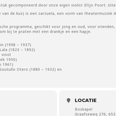
stuk gecomponeerd door onze eigen violist Eltjo Poort. Uite
e van de kus) is een zarzuela, een vorm van theatermuziek d
sche programma, geschikt voor jong en oud, voor vrienden, c
 om bij te praten met een drankje en een hapje.
n (1998 – 1937)
ala (1823 – 1892)
 viool
geb 1950)
b 1961)
Soutullo Otero (1880 – 1932) en
LOCATIE
Boskapel
Graafseweg 276, 653