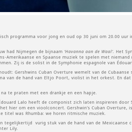
tisch programma voor jong en oud op 30 juni om 20.00 uur 
eeuw had Nijmegen de bijnaam
‘
Havanna aan de Waal
’
.
Het Sym
tijns-Amerikaanse en Spaanse muziek te spelen met niemand
mmen. Zij is de solist in de Symphonie espagnole van Édouar
 houdt: Gershwins Cuban Overture wemelt van de Cubaanse 
ina van de hand van Eltjo Poort, violist in het orkest. En da
 na te praten met een drankje en een hapje.
douard Lalo heeft de componist zich laten inspireren door
t hier om een vioolconcert. Gershwin’s Cuban Overture, is e
ke titel was Rhumba: we horen ritmische muziek.
en tegelijkertijd vurig stuk van de hand van de Mexicaanse 
ter Lily.