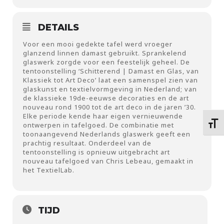
DETAILS
Voor een mooi gedekte tafel werd vroeger
glanzend linnen damast gebruikt. Sprankelend
glaswerk zorgde voor een feestelijk geheel. De
tentoonstelling ‘Schitterend | Damast en Glas, van
Klassiek tot Art Deco’ laat een samenspel zien van
glaskunst en textielvormgeving in Nederland; van
de klassieke 19de-eeuwse decoraties en de art
nouveau rond 1900 tot de art deco in de jaren ’30.
Elke periode kende haar eigen vernieuwende
Kies 
ontwerpen in tafelgoed. De combinatie met
toonaangevend Nederlands glaswerk geeft een
prachtig resultaat. Onderdeel van de
tentoonstelling is opnieuw uitgebracht art
nouveau tafelgoed van Chris Lebeau, gemaakt in
het TextielLab.
TIJD