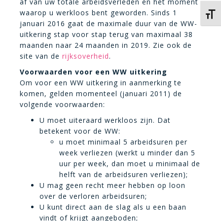
af van uw totale arbeidsverleden en het moment
waarop u werkloos bent geworden. Sinds 1
Kies 
januari 2016 gaat de maximale duur van de WW-
uitkering stap voor stap terug van maximaal 38
maanden naar 24 maanden in 2019. Zie ook de
site van de
rijksoverheid
.
Voorwaarden voor een WW uitkering
Om voor een WW uitkering in aanmerking te
komen, gelden momenteel (januari 2011) de
volgende voorwaarden:
U moet uiteraard werkloos zijn. Dat
betekent voor de WW:
u moet minimaal 5 arbeidsuren per
week verliezen (werkt u minder dan 5
uur per week, dan moet u minimaal de
helft van de arbeidsuren verliezen);
U mag geen recht meer hebben op loon
over de verloren arbeidsuren;
U kunt direct aan de slag als u een baan
vindt of krijgt aangeboden;