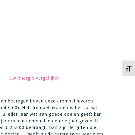
Kies 
Uw energie vergelijken
een bedragen boven deze drempel leveren
maal
€ 60)
. Het drempelinkomen is het totaal
 u ieder jaar wat aan goede doelen geeft kan
bijvoorbeeld eenmaal in de drie jaar geven. U
men
€
25.000 bedraagt. Dan zijn de giften die
e doelen. U geeft nu de eerste twee jaar niets