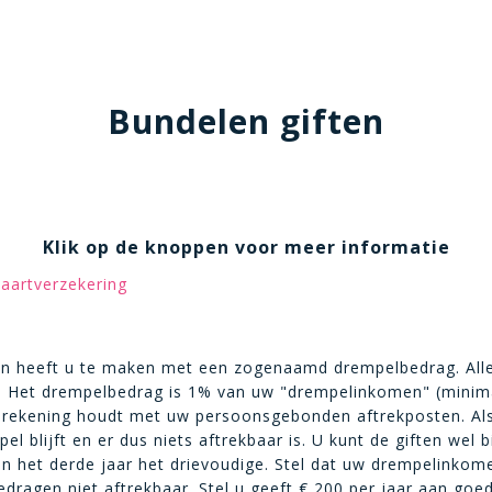
Bundelen giften
Klik op de knoppen voor meer informatie
aartverzekering
ken heeft u te maken met een zogenaamd drempelbedrag. All
x 1. Het drempelbedrag is 1% van uw "drempelinkomen" (mini
 rekening houdt met uw persoonsgebonden aftrekposten. Als
el blijft en er dus niets aftrekbaar is. U kunt de giften wel 
en het derde jaar het drievoudige. Stel dat uw drempelinko
edragen niet aftrekbaar. Stel u geeft
€
200 per jaar aan goed