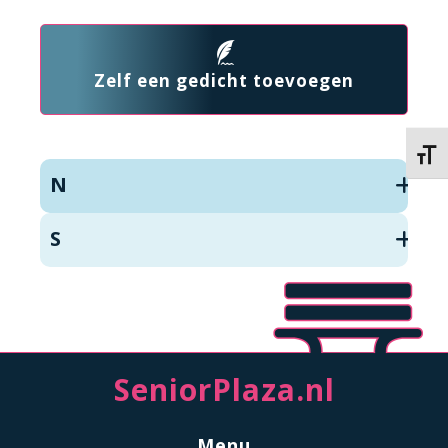
Zelf een gedicht toevoegen
Kies 
N
S
SeniorPlaza.nl
Menu