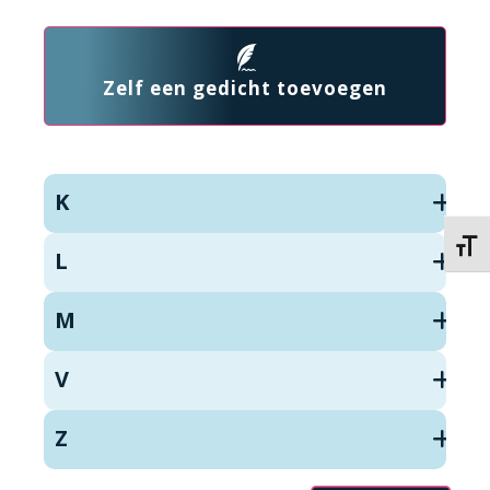
Zelf een gedicht toevoegen
K
Kies 
L
M
V
Z