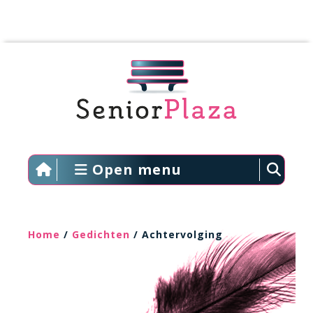
Open menu
Home
/
Gedichten
/ Achtervolging