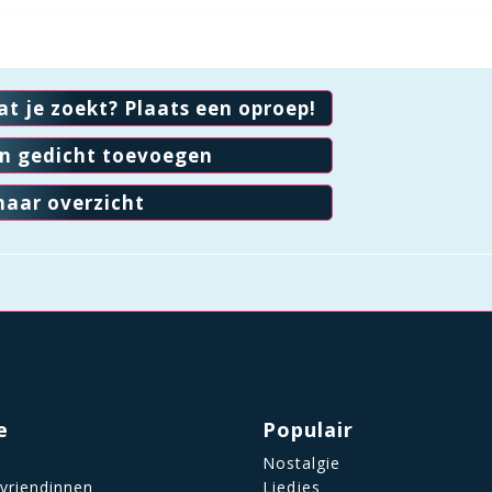
at je zoekt? Plaats een oproep!
en gedicht toevoegen
naar overzicht
e
Populair
Nostalgie
 vriendinnen
Liedjes