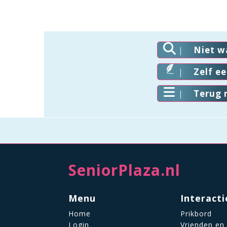
Niet w
Zelf e
Terug 
SeniorPlaza.nl
Menu
Interacti
Home
Prikbord
Login
Vrienden en