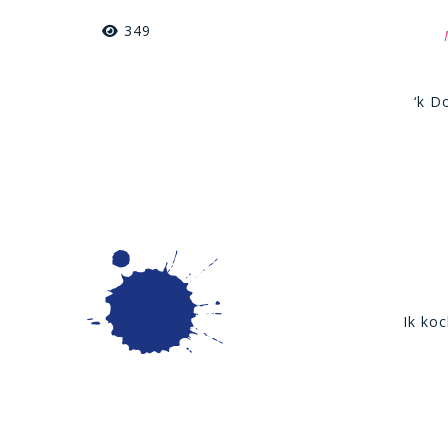
349
‘k D
Ik koc