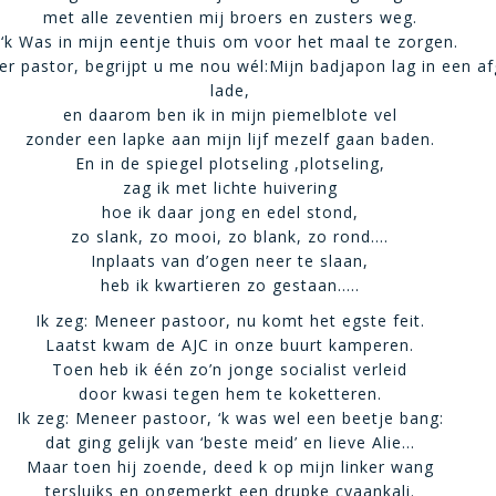
met alle zeventien mij broers en zusters weg.
‘k Was in mijn eentje thuis om voor het maal te zorgen.
er pastor, begrijpt u me nou wél:Mijn badjapon lag in een a
lade,
en daarom ben ik in mijn piemelblote vel
zonder een lapke aan mijn lijf mezelf gaan baden.
En in de spiegel plotseling ,plotseling,
zag ik met lichte huivering
hoe ik daar jong en edel stond,
zo slank, zo mooi, zo blank, zo rond….
Inplaats van d’ogen neer te slaan,
heb ik kwartieren zo gestaan…..
Ik zeg: Meneer pastoor, nu komt het egste feit.
Laatst kwam de AJC in onze buurt kamperen.
Toen heb ik één zo’n jonge socialist verleid
door kwasi tegen hem te koketteren.
Ik zeg: Meneer pastoor, ‘k was wel een beetje bang:
dat ging gelijk van ‘beste meid’ en lieve Alie…
Maar toen hij zoende, deed k op mijn linker wang
tersluiks en ongemerkt een drupke cyaankali.