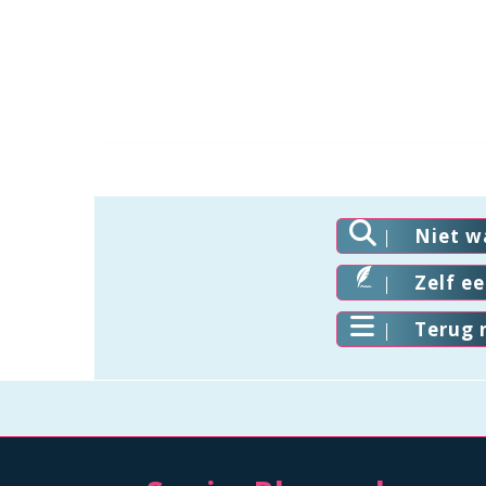
Niet w
Zelf e
Terug 