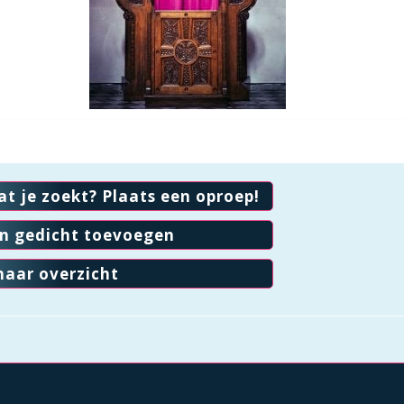
at je zoekt? Plaats een oproep!
en gedicht toevoegen
naar overzicht