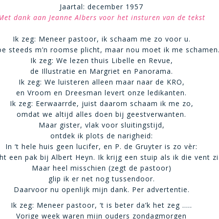
Jaartal: december 1957
Met dank aan Jeanne Albers voor het insturen van de tekst
Ik zeg: Meneer pastoor, ik schaam me zo voor u.
oe steeds m’n roomse plicht, maar nou moet ik me schamen
Ik zeg: We lezen thuis Libelle en Revue,
de Illustratie en Margriet en Panorama.
Ik zeg: We luisteren alleen maar naar de KRO,
en Vroom en Dreesman levert onze ledikanten.
Ik zeg: Eerwaarrde, juist daarom schaam ik me zo,
omdat we altijd alles doen bij geestverwanten.
Maar gister, vlak voor sluitingstijd,
ontdek ik plots de narigheid:
In ‘t hele huis geen lucifer, en P. de Gruyter is zo vèr:
ht een pak bij Albert Heyn. Ik krijg een stuip als ik die vent zi
Maar heel misschien (zegt de pastoor)
glip ik er net nog tussendoor.
Daarvoor nu openlijk mijn dank. Per advertentie.
Ik zeg: Meneer pastoor, ‘t is beter da’k het zeg …..
Vorige week waren mijn ouders zondagmorgen