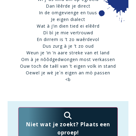
Dan lêêrde je direct
In de omgevienge en tuus
Je eigen dialect
Wat à j’in dien tied ei elêêrd
Dì bì je mie vertrouwd
En dirrem is ’t zo waêrdevol
Dus zurg à je ’t zo oud
Weun je ‘in ’n aare streke van et land
Om à je nôôdgedwongen most verkassen
Ouw toch de taêl van ’t eigen volk in stand
Oewel je wè je`n eigen an mò passen
<b
Niet wat je zoekt? Plaats een
oproep!