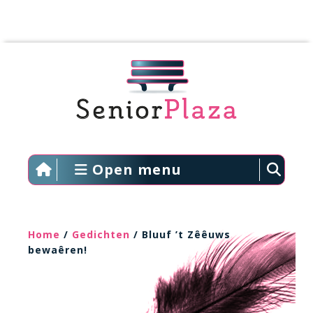
Open menu
Home
/
Gedichten
/ Bluuf ’t Zêêuws
bewaêren!