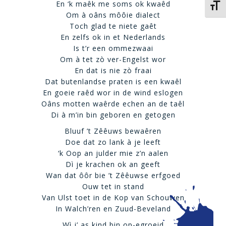
En ‘k maêk me soms ok kwaêd
Kies 
Om à oâns môôie dialect
Toch glad te niete gaêt
En zelfs ok in et Nederlands
Is t’r een ommezwaai
Om à tet zò ver-Engelst wor
En dat is nie zò fraai
Dat butenlandse praten is een kwaêl
En goeie raêd wor in de wind eslogen
Oâns motten waêrde echen an de taêl
Di à m’in bin geboren en getogen
Bluuf ’t Zêêuws bewaêren
Doe dat zo lank à je leeft
‘k Oop an julder mie z’n aalen
Dì je krachen ok an geeft
Wan dat ôôr bie ’t Zêêuwse erfgoed
Ouw tet in stand
Van Ulst toet in de Kop van Schouwen
In Walch’ren en Zuud-Beveland
Wì j’ as kind bin op-egroeid